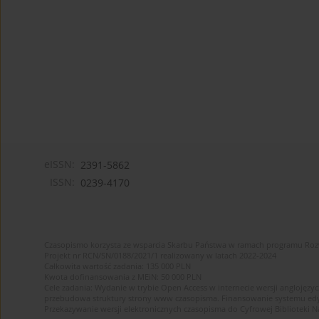
eISSN:
2391-5862
ISSN:
0239-4170
Czasopismo korzysta ze wsparcia Skarbu Państwa w ramach programu Ro
Projekt nr RCN/SN/0188/2021/1 realizowany w latach 2022-2024
Całkowita wartość zadania: 135 000 PLN
Kwota dofinansowania z MEiN: 50 000 PLN
Cele zadania: Wydanie w trybie Open Access w internecie wersji anglojęzyc
przebudowa struktury strony www czasopisma. Finansowanie systemu edytor
Przekazywanie wersji elektronicznych czasopisma do Cyfrowej Bibliotek