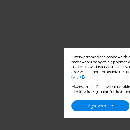
Przetwarzamy dane osobowe zbiera
zachowaniu odbywa się poprzez d
cookies (tzw. ciasteczka). Dane, w
oraz w celu monitorowania ruchu
(
więcej
).
Możesz zmienić ustawienia cookie
niektóre funkcjonalności dostępne
Zgadzam się