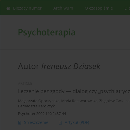
Bieżący numer
Archiwum
O czasopiśmie
Dl
Autor
Ireneusz Dziasek
ARTICLE
Leczenie bez zgody — dialog czy „psychia
Malgorzata Opoczynska
,
Maria Rostworowska
,
Zbigniew Cwiklins
Bernadetta Karolczyk
Psychoter 2009;149(2):37-44
Streszczenie
Artykuł
(PDF)