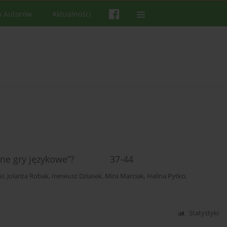
a Autorów
Aktualności
tryczne gry językowe”? 37-44
ki
,
Jolanta Robak
,
Ireneusz Dziasek
,
Mira Marciak
,
Halina Pytko
,
Statystyki