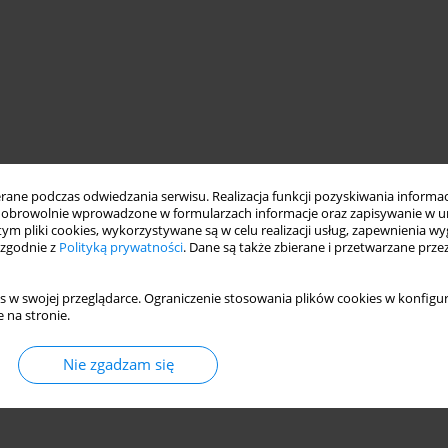
ne podczas odwiedzania serwisu. Realizacja funkcji pozyskiwania informacj
obrowolnie wprowadzone w formularzach informacje oraz zapisywanie w u
 tym pliki cookies, wykorzystywane są w celu realizacji usług, zapewnienia 
 zgodnie z
Polityką prywatności
. Dane są także zbierane i przetwarzane prze
s w swojej przeglądarce. Ograniczenie stosowania plików cookies w konfigur
 na stronie.
Nie zgadzam się