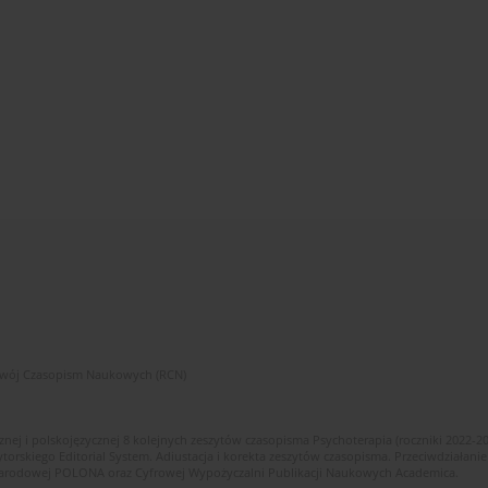
zwój Czasopism Naukowych (RCN)
znej i polskojęzycznej 8 kolejnych zeszytów czasopisma Psychoterapia (roczniki 2022-2
skiego Editorial System. Adiustacja i korekta zeszytów czasopisma. Przeciwdziałanie
i Narodowej POLONA oraz Cyfrowej Wypożyczalni Publikacji Naukowych Academica.