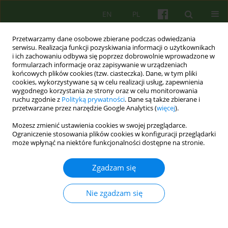
EN
PL
Przetwarzamy dane osobowe zbierane podczas odwiedzania
serwisu. Realizacja funkcji pozyskiwania informacji o użytkownikach
i ich zachowaniu odbywa się poprzez dobrowolnie wprowadzone w
formularzach informacje oraz zapisywanie w urządzeniach
końcowych plików cookies (tzw. ciasteczka). Dane, w tym pliki
cookies, wykorzystywane są w celu realizacji usług, zapewnienia
wygodnego korzystania ze strony oraz w celu monitorowania
ruchu zgodnie z
Polityką prywatności
. Dane są także zbierane i
przetwarzane przez narzędzie Google Analytics (
więcej
).
Autor
Ireneusz Czachura
Możesz zmienić ustawienia cookies w swojej przeglądarce.
Ograniczenie stosowania plików cookies w konfiguracji przeglądarki
może wpłynąć na niektóre funkcjonalności dostępne na stronie.
Doświadczenia pracy terapeutycznej Zespołu
Terapii Rodzin Specjalistycznej Poradni
Zgadzam się
Psychologiczno - Pedagogicznej „Krakowski
Ośrodek Terapii” z rodzinami w sytuacji kryzysu
Nie zgadzam się
okołorozwodowego . Program Psychoedukacyjno
-Psychoterapeutyczny „Łódź na falach”
Katarzyna Morajda
,
Dominika Sznajder
,
Judyta Andrijew
,
Anna Bodzek
,