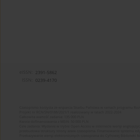
eISSN:
2391-5862
ISSN:
0239-4170
Czasopismo korzysta ze wsparcia Skarbu Państwa w ramach programu Ro
Projekt nr RCN/SN/0188/2021/1 realizowany w latach 2022-2024
Całkowita wartość zadania: 135 000 PLN
Kwota dofinansowania z MEiN: 50 000 PLN
Cele zadania: Wydanie w trybie Open Access w internecie wersji anglojęzyc
przebudowa struktury strony www czasopisma. Finansowanie systemu edytor
Przekazywanie wersji elektronicznych czasopisma do Cyfrowej Bibliotek