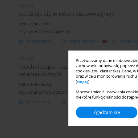
ARTICLE
Co dzieje się w relacji superwizyjnej?
Irena Jelonkiewicz
Psychoter 2018;187(4):69-80
Streszczenie
Angielski
(PDF)
Polski
(P
ARTICLE
Przetwarzamy dane osobowe zbiera
Psychoterapia hazardu — jak skutecznie lec
zachowaniu odbywa się poprzez d
cookies (tzw. ciasteczka). Dane, w
terapeutycznych
oraz w celu monitorowania ruchu
(
więcej
).
Irena Jelonkiewicz
Możesz zmienić ustawienia cookie
Psychoter 2014;169(2):31-41
niektóre funkcjonalności dostępne
Streszczenie
Artykuł
(PDF)
Zgadzam się