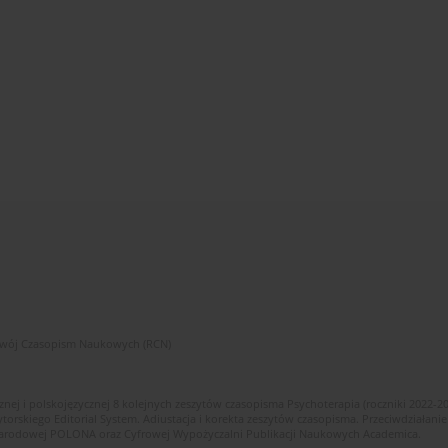
zwój Czasopism Naukowych (RCN)
znej i polskojęzycznej 8 kolejnych zeszytów czasopisma Psychoterapia (roczniki 2022-2
skiego Editorial System. Adiustacja i korekta zeszytów czasopisma. Przeciwdziałanie
i Narodowej POLONA oraz Cyfrowej Wypożyczalni Publikacji Naukowych Academica.