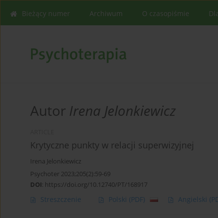
Bieżący numer
Archiwum
O czasopiśmie
Dl
Autor
Irena Jelonkiewicz
ARTICLE
Krytyczne punkty w relacji superwizyjnej
Irena Jelonkiewicz
Psychoter 2023;205(2):59-69
DOI
:
https://doi.org/10.12740/PT/168917
Streszczenie
Polski
(PDF)
Angielski
(P