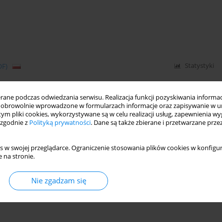
DF)
Statystyki
ne podczas odwiedzania serwisu. Realizacja funkcji pozyskiwania informacj
zyć hazardzistów? Efektywność stosowanych metod
obrowolnie wprowadzone w formularzach informacje oraz zapisywanie w u
 tym pliki cookies, wykorzystywane są w celu realizacji usług, zapewnienia 
 zgodnie z
Polityką prywatności
. Dane są także zbierane i przetwarzane prze
s w swojej przeglądarce. Ograniczenie stosowania plików cookies w konfigur
 na stronie.
Statystyki
Nie zgadzam się