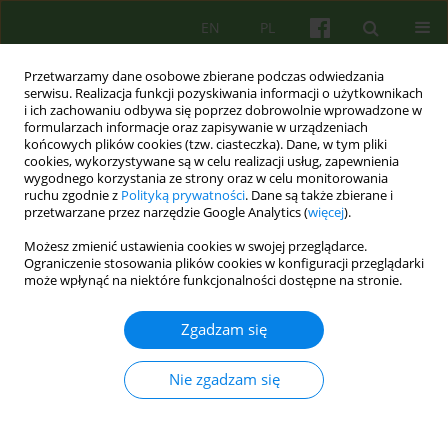
EN
PL
Przetwarzamy dane osobowe zbierane podczas odwiedzania
serwisu. Realizacja funkcji pozyskiwania informacji o użytkownikach
i ich zachowaniu odbywa się poprzez dobrowolnie wprowadzone w
formularzach informacje oraz zapisywanie w urządzeniach
końcowych plików cookies (tzw. ciasteczka). Dane, w tym pliki
cookies, wykorzystywane są w celu realizacji usług, zapewnienia
wygodnego korzystania ze strony oraz w celu monitorowania
ruchu zgodnie z
Polityką prywatności
. Dane są także zbierane i
przetwarzane przez narzędzie Google Analytics (
więcej
).
Autor
Dorota Dyjakon
Możesz zmienić ustawienia cookies w swojej przeglądarce.
Ograniczenie stosowania plików cookies w konfiguracji przeglądarki
Kwestionariusz Poczucia Doznawania i
może wpłynąć na niektóre funkcjonalności dostępne na stronie.
Stosowania Przemocy w związkach intymnych
(KPDiSP)
Zgadzam się
Dorota Jolanta Dyjakon
,
Beata Marta Rajba
Nie zgadzam się
Psychoter 2024;208(1):43-53
DOI
:
https://doi.org/10.12740/PT/189174
Statystyki