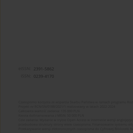
eISSN:
2391-5862
ISSN:
0239-4170
Czasopismo korzysta ze wsparcia Skarbu Państwa w ramach programu Ro
Projekt nr RCN/SN/0188/2021/1 realizowany w latach 2022-2024
Całkowita wartość zadania: 135 000 PLN
Kwota dofinansowania z MEiN: 50 000 PLN
Cele zadania: Wydanie w trybie Open Access w internecie wersji anglojęzyc
przebudowa struktury strony www czasopisma. Finansowanie systemu edytor
Przekazywanie wersji elektronicznych czasopisma do Cyfrowej Bibliotek