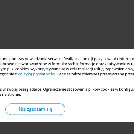
ne podczas odwiedzania serwisu. Realizacja funkcji pozyskiwania informacj
obrowolnie wprowadzone w formularzach informacje oraz zapisywanie w u
 tym pliki cookies, wykorzystywane są w celu realizacji usług, zapewnienia 
 zgodnie z
Polityką prywatności
. Dane są także zbierane i przetwarzane prze
s w swojej przeglądarce. Ograniczenie stosowania plików cookies w konfigur
 na stronie.
Nie zgadzam się