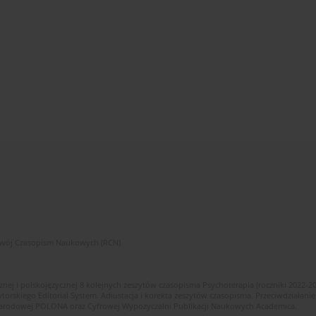
zwój Czasopism Naukowych (RCN)
znej i polskojęzycznej 8 kolejnych zeszytów czasopisma Psychoterapia (roczniki 2022-2
skiego Editorial System. Adiustacja i korekta zeszytów czasopisma. Przeciwdziałanie
i Narodowej POLONA oraz Cyfrowej Wypożyczalni Publikacji Naukowych Academica.