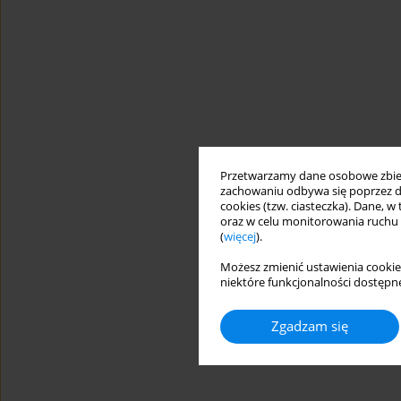
Przetwarzamy dane osobowe zbiera
zachowaniu odbywa się poprzez d
cookies (tzw. ciasteczka). Dane, w
oraz w celu monitorowania ruchu
(
więcej
).
Możesz zmienić ustawienia cookie
niektóre funkcjonalności dostępne
Zgadzam się