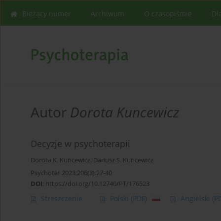
Bieżący numer
Archiwum
O czasopiśmie
Dl
Autor
Dorota Kuncewicz
Decyzje w psychoterapii
Dorota K. Kuncewicz
,
Dariusz S. Kuncewicz
Psychoter 2023;206(3):27-40
DOI
:
https://doi.org/10.12740/PT/176523
Streszczenie
Polski
(PDF)
Angielski
(P