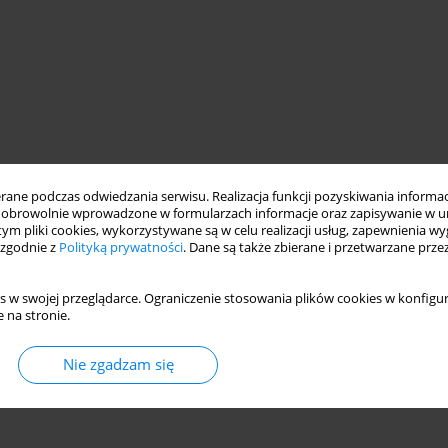
ne podczas odwiedzania serwisu. Realizacja funkcji pozyskiwania informacj
obrowolnie wprowadzone w formularzach informacje oraz zapisywanie w u
 tym pliki cookies, wykorzystywane są w celu realizacji usług, zapewnienia 
 zgodnie z
Polityką prywatności
. Dane są także zbierane i przetwarzane prze
s w swojej przeglądarce. Ograniczenie stosowania plików cookies w konfigur
 na stronie.
Nie zgadzam się