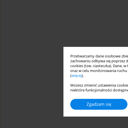
Przetwarzamy dane osobowe zbiera
zachowaniu odbywa się poprzez d
cookies (tzw. ciasteczka). Dane, w
oraz w celu monitorowania ruchu
(
więcej
).
Możesz zmienić ustawienia cookie
niektóre funkcjonalności dostępne
Zgadzam się