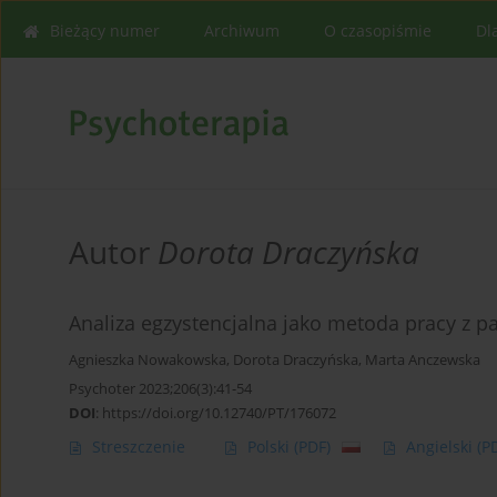
Bieżący numer
Archiwum
O czasopiśmie
Dl
Autor
Dorota Draczyńska
Analiza egzystencjalna jako metoda pracy z p
Agnieszka Nowakowska
,
Dorota Draczyńska
,
Marta Anczewska
Psychoter 2023;206(3):41-54
DOI
:
https://doi.org/10.12740/PT/176072
Streszczenie
Polski
(PDF)
Angielski
(P