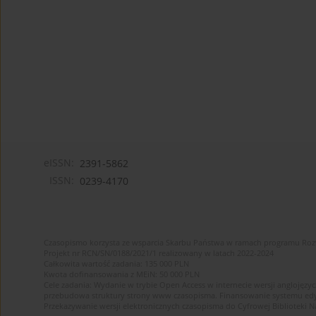
eISSN:
2391-5862
ISSN:
0239-4170
Czasopismo korzysta ze wsparcia Skarbu Państwa w ramach programu Ro
Projekt nr RCN/SN/0188/2021/1 realizowany w latach 2022-2024
Całkowita wartość zadania: 135 000 PLN
Kwota dofinansowania z MEiN: 50 000 PLN
Cele zadania: Wydanie w trybie Open Access w internecie wersji anglojęzyc
przebudowa struktury strony www czasopisma. Finansowanie systemu edytor
Przekazywanie wersji elektronicznych czasopisma do Cyfrowej Bibliotek