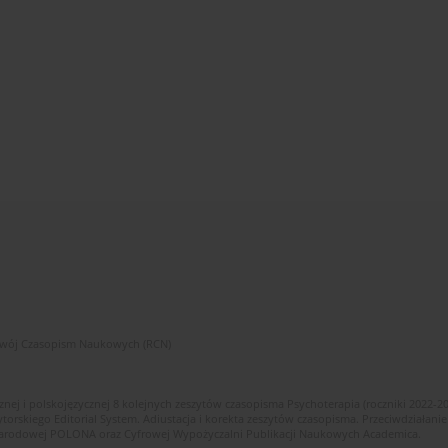
zwój Czasopism Naukowych (RCN)
znej i polskojęzycznej 8 kolejnych zeszytów czasopisma Psychoterapia (roczniki 2022-2
skiego Editorial System. Adiustacja i korekta zeszytów czasopisma. Przeciwdziałanie
i Narodowej POLONA oraz Cyfrowej Wypożyczalni Publikacji Naukowych Academica.