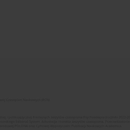
zwój Czasopism Naukowych (RCN)
znej i polskojęzycznej 8 kolejnych zeszytów czasopisma Psychoterapia (roczniki 2022-2
skiego Editorial System. Adiustacja i korekta zeszytów czasopisma. Przeciwdziałanie
i Narodowej POLONA oraz Cyfrowej Wypożyczalni Publikacji Naukowych Academica.