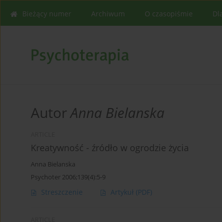
Bieżący numer
Archiwum
O czasopiśmie
Dl
Autor
Anna Bielanska
ARTICLE
Kreatywność - źródło w ogrodzie życia
Anna Bielanska
Psychoter 2006;139(4):5-9
Streszczenie
Artykuł
(PDF)
ARTICLE