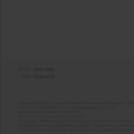
eISSN:
2391-5862
ISSN:
0239-4170
Czasopismo korzysta ze wsparcia Skarbu Państwa w ramach programu Ro
Projekt nr RCN/SN/0188/2021/1 realizowany w latach 2022-2024
Całkowita wartość zadania: 135 000 PLN
Kwota dofinansowania z MEiN: 50 000 PLN
Cele zadania: Wydanie w trybie Open Access w internecie wersji anglojęzyc
przebudowa struktury strony www czasopisma. Finansowanie systemu edytor
Przekazywanie wersji elektronicznych czasopisma do Cyfrowej Bibliotek