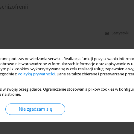
schizofrenii
Statystyki
ne podczas odwiedzania serwisu. Realizacja funkcji pozyskiwania informacj
obrowolnie wprowadzone w formularzach informacje oraz zapisywanie w u
 tym pliki cookies, wykorzystywane są w celu realizacji usług, zapewnienia 
 zgodnie z
Polityką prywatności
. Dane są także zbierane i przetwarzane prze
s w swojej przeglądarce. Ograniczenie stosowania plików cookies w konfigur
 na stronie.
Nie zgadzam się