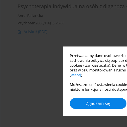
Psychoterapia indywidualna osób z diagnozą 
Anna Bielanska
Psychoter 2006;138(3):75-86
Artykuł
(PDF)
Przetwarzamy dane osobowe zbiera
zachowaniu odbywa się poprzez d
cookies (tzw. ciasteczka). Dane, w
oraz w celu monitorowania ruchu
(
więcej
).
Możesz zmienić ustawienia cookie
niektóre funkcjonalności dostępne
Zgadzam się