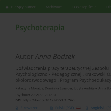
Bieżący numer
Archiwum
O czasopiśmie
Dl
Autor
Anna Bodzek
Doświadczenia pracy terapeutycznej Zespołu T
Psychologiczno - Pedagogicznej „Krakowski Oś
okołorozwodowego . Program Psychoedukacyjn
Katarzyna Morajda
,
Dominika Sznajder
,
Judyta Andrijew
,
Anna Bo
Psychoter 2022;201(2):17-31
DOI
:
https://doi.org/10.12740/PT/152995
Streszczenie
Polski
(PDF)
Angielski
(P