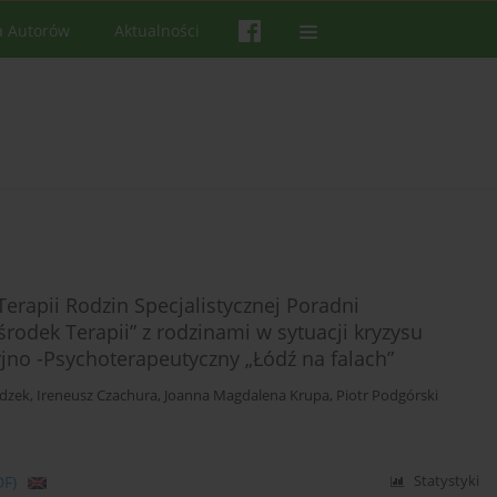
a Autorów
Aktualności
erapii Rodzin Specjalistycznej Poradni
rodek Terapii” z rodzinami w sytuacji kryzysu
o -Psychoterapeutyczny „Łódź na falach”
dzek
,
Ireneusz Czachura
,
Joanna Magdalena Krupa
,
Piotr Podgórski
DF)
Statystyki