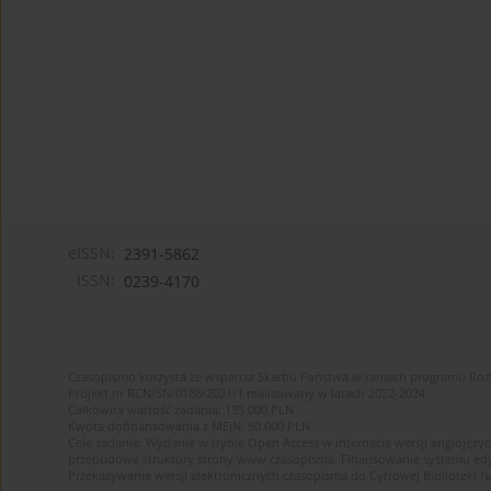
eISSN:
2391-5862
ISSN:
0239-4170
Czasopismo korzysta ze wsparcia Skarbu Państwa w ramach programu Ro
Projekt nr RCN/SN/0188/2021/1 realizowany w latach 2022-2024
Całkowita wartość zadania: 135 000 PLN
Kwota dofinansowania z MEiN: 50 000 PLN
Cele zadania: Wydanie w trybie Open Access w internecie wersji anglojęzyc
przebudowa struktury strony www czasopisma. Finansowanie systemu edytor
Przekazywanie wersji elektronicznych czasopisma do Cyfrowej Bibliotek