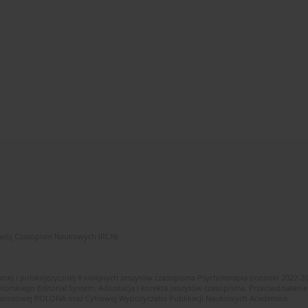
zwój Czasopism Naukowych (RCN)
znej i polskojęzycznej 8 kolejnych zeszytów czasopisma Psychoterapia (roczniki 2022-2
skiego Editorial System. Adiustacja i korekta zeszytów czasopisma. Przeciwdziałanie
i Narodowej POLONA oraz Cyfrowej Wypożyczalni Publikacji Naukowych Academica.