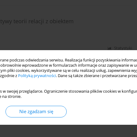
ywy teorii relacji z obiektem
Statystyki
ne podczas odwiedzania serwisu. Realizacja funkcji pozyskiwania informacj
obrowolnie wprowadzone w formularzach informacje oraz zapisywanie w u
 tym pliki cookies, wykorzystywane są w celu realizacji usług, zapewnienia 
 zgodnie z
Polityką prywatności
. Dane są także zbierane i przetwarzane prze
s w swojej przeglądarce. Ograniczenie stosowania plików cookies w konfigur
 na stronie.
Nie zgadzam się