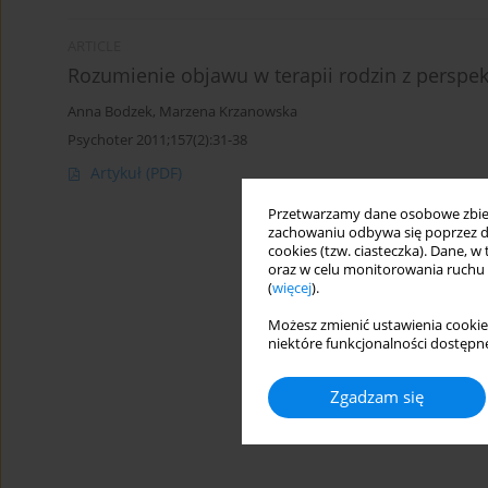
ARTICLE
Rozumienie objawu w terapii rodzin z perspekt
Anna Bodzek
,
Marzena Krzanowska
Psychoter 2011;157(2):31-38
Artykuł
(PDF)
Przetwarzamy dane osobowe zbiera
zachowaniu odbywa się poprzez d
cookies (tzw. ciasteczka). Dane, w
oraz w celu monitorowania ruchu
(
więcej
).
Możesz zmienić ustawienia cookie
niektóre funkcjonalności dostępne
Zgadzam się