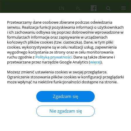
EN
PL
Przetwarzamy dane osobowe zbierane podczas odwiedzania
serwisu. Realizacja funkcji pozyskiwania informacji o użytkownikach
i ich zachowaniu odbywa się poprzez dobrowolnie wprowadzone w
formularzach informacje oraz zapisywanie w urządzeniach
końcowych plików cookies (tzw. ciasteczka). Dane, w tym pliki
cookies, wykorzystywane są w celu realizacji usług, zapewnienia
wygodnego korzystania ze strony oraz w celu monitorowania
ruchu zgodnie z
Polityką prywatności
. Dane są także zbierane i
przetwarzane przez narzędzie Google Analytics (
więcej
).
Autor
Aleksandra Bronowicka
Możesz zmienić ustawienia cookies w swojej przeglądarce.
Ograniczenie stosowania plików cookies w konfiguracji przeglądarki
może wpłynąć na niektóre funkcjonalności dostępne na stronie.
ARTICLE
Humor i śmiechoterapia
Zgadzam się
Maria Malwina Kmita
,
Aleksandra Bronowicka
,
Anna Moszczyńska
,
Renata Zych
,
Krzysztof Małyszczak
Nie zgadzam się
Psychoter 2017;181(2):65-74
Statystyki