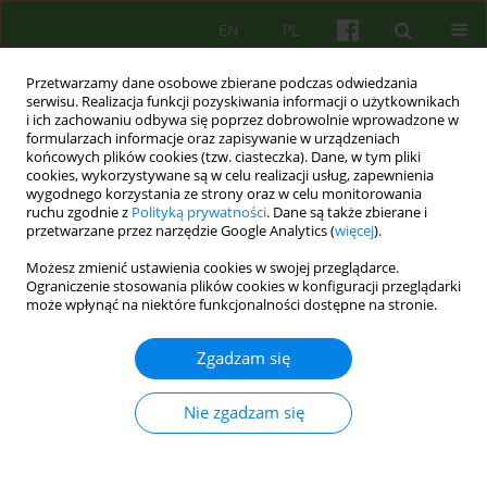
EN
PL
Przetwarzamy dane osobowe zbierane podczas odwiedzania
serwisu. Realizacja funkcji pozyskiwania informacji o użytkownikach
i ich zachowaniu odbywa się poprzez dobrowolnie wprowadzone w
formularzach informacje oraz zapisywanie w urządzeniach
końcowych plików cookies (tzw. ciasteczka). Dane, w tym pliki
cookies, wykorzystywane są w celu realizacji usług, zapewnienia
wygodnego korzystania ze strony oraz w celu monitorowania
ruchu zgodnie z
Polityką prywatności
. Dane są także zbierane i
przetwarzane przez narzędzie Google Analytics (
więcej
).
Autor
Agata Madej
Możesz zmienić ustawienia cookies w swojej przeglądarce.
Ograniczenie stosowania plików cookies w konfiguracji przeglądarki
może wpłynąć na niektóre funkcjonalności dostępne na stronie.
ARTICLE
Psychoterapia on-line: wyzwanie dla etyki
Zgadzam się
Agata Madej
,
Damian Sendler
,
Marta Makara-Studzińska
Psychoter 2016;178(3):31-36
Nie zgadzam się
Statystyki
Streszczenie
Polski
(PDF)