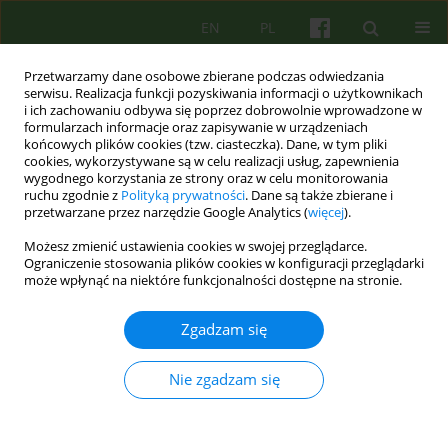
EN
PL
Przetwarzamy dane osobowe zbierane podczas odwiedzania
serwisu. Realizacja funkcji pozyskiwania informacji o użytkownikach
i ich zachowaniu odbywa się poprzez dobrowolnie wprowadzone w
formularzach informacje oraz zapisywanie w urządzeniach
końcowych plików cookies (tzw. ciasteczka). Dane, w tym pliki
cookies, wykorzystywane są w celu realizacji usług, zapewnienia
wygodnego korzystania ze strony oraz w celu monitorowania
ruchu zgodnie z
Polityką prywatności
. Dane są także zbierane i
przetwarzane przez narzędzie Google Analytics (
więcej
).
Autor
Agata Blaut
Możesz zmienić ustawienia cookies w swojej przeglądarce.
Ograniczenie stosowania plików cookies w konfiguracji przeglądarki
może wpłynąć na niektóre funkcjonalności dostępne na stronie.
ARTICLE
Efektywność muzyki relaksacyjnej (klasycznej i
Zgadzam się
wybranej samodzielnie) w terapii behawioralnej
kobiet z arachnofobią
Nie zgadzam się
Joanna Barton
,
Agata Blaut
Psychoter 2011;159(4):41-50
Statystyki