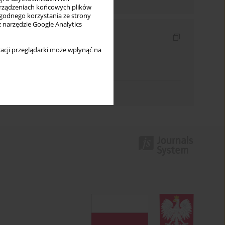
rządzeniach końcowych plików
wygodnego korzystania ze strony
z narzędzie Google Analytics
Indeksy
acji przeglądarki może wpłynąć na
Indeks słów kluczowych
Indeks dziedzin
Indeks autorów