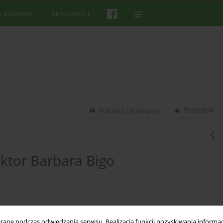
a Autorów
Aktualności
Statystyki
Pobierz cytowanie
ktor Barbara Bigo
ne podczas odwiedzania serwisu. Realizacja funkcji pozyskiwania informacj