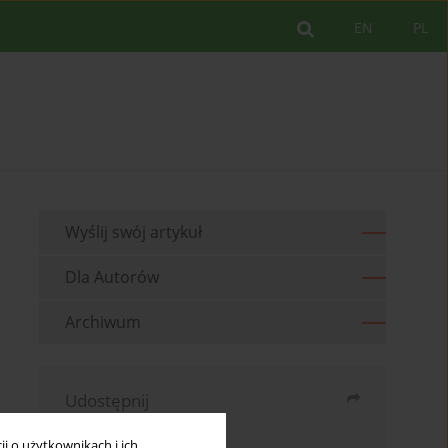
EN
PL
Wyślij swój artykuł
Dla Autorów
Archiwum
Udostępnij
Wyślij mailem
i o użytkownikach i ich