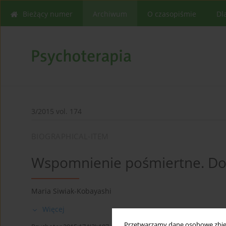
Bieżący numer
Archiwum
O czasopiśmie
Dl
3/2015 vol. 174
BIOGRAPHICAL-ITEM
Wspomnienie pośmiertne. Do
Maria Siwiak-Kobayashi
Więcej
Przetwarzamy dane osobowe zbiera