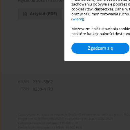
Psychoter 2015;174(3):107-108
zachowaniu odbywa się poprzez d
cookies (tzw. ciasteczka). Dane, w
Artykuł
(PDF)
oraz w celu monitorowania ruchu
(
więcej
).
Możesz zmienić ustawienia cookie
niektóre funkcjonalności dostępne
Zgadzam się
eISSN:
2391-5862
ISSN:
0239-4170
Czasopismo korzysta ze wsparcia Skarbu Państwa w ramach programu Ro
Projekt nr RCN/SN/0188/2021/1 realizowany w latach 2022-2024
Całkowita wartość zadania: 135 000 PLN
Kwota dofinansowania z MEiN: 50 000 PLN