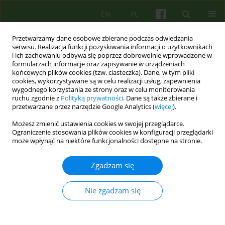
EN
PL
Przetwarzamy dane osobowe zbierane podczas odwiedzania
serwisu. Realizacja funkcji pozyskiwania informacji o użytkownikach
i ich zachowaniu odbywa się poprzez dobrowolnie wprowadzone w
formularzach informacje oraz zapisywanie w urządzeniach
końcowych plików cookies (tzw. ciasteczka). Dane, w tym pliki
cookies, wykorzystywane są w celu realizacji usług, zapewnienia
wygodnego korzystania ze strony oraz w celu monitorowania
ruchu zgodnie z
Polityką prywatności
. Dane są także zbierane i
przetwarzane przez narzędzie Google Analytics (
więcej
).
Słowo kluczowe
trudności
Możesz zmienić ustawienia cookies w swojej przeglądarce.
jedzenia
Ograniczenie stosowania plików cookies w konfiguracji przeglądarki
może wpłynąć na niektóre funkcjonalności dostępne na stronie.
ARTICLE
Zgadzam się
Ojciec „piersiujący”- wpływ ojca na trudności
jedzenia u dzieci. Ujęcie psychodynamiczne
Nie zgadzam się
Urszula Teresa Turyna
,
Sylwia Zaremba
Psychoter 2015;174(3):15-23