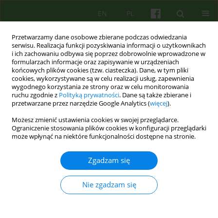
EN
PL
Przetwarzamy dane osobowe zbierane podczas odwiedzania
serwisu. Realizacja funkcji pozyskiwania informacji o użytkownikach
i ich zachowaniu odbywa się poprzez dobrowolnie wprowadzone w
formularzach informacje oraz zapisywanie w urządzeniach
końcowych plików cookies (tzw. ciasteczka). Dane, w tym pliki
cookies, wykorzystywane są w celu realizacji usług, zapewnienia
wygodnego korzystania ze strony oraz w celu monitorowania
ruchu zgodnie z
Polityką prywatności
. Dane są także zbierane i
przetwarzane przez narzędzie Google Analytics (
więcej
).
Słowo kluczowe
transgression
Możesz zmienić ustawienia cookies w swojej przeglądarce.
Ograniczenie stosowania plików cookies w konfiguracji przeglądarki
może wpłynąć na niektóre funkcjonalności dostępne na stronie.
ARTICLE
Transgresja a psychoterapia mężczyzn
Zgadzam się
uzależnionych od alkoholu 83-98
Slawomir Slaski
Nie zgadzam się
Psychoter 2013;165(2):83-98
Statystyki