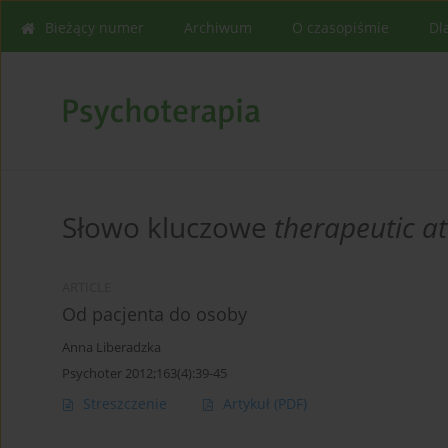
Bieżący numer
Archiwum
O czasopiśmie
Dl
Słowo kluczowe
therapeutic at
ARTICLE
Od pacjenta do osoby
Anna Liberadzka
Psychoter 2012;163(4):39-45
Streszczenie
Artykuł
(PDF)