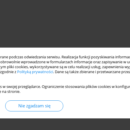
ne podczas odwiedzania serwisu. Realizacja funkcji pozyskiwania informacj
obrowolnie wprowadzone w formularzach informacje oraz zapisywanie w u
 tym pliki cookies, wykorzystywane są w celu realizacji usług, zapewnienia 
 zgodnie z
Polityką prywatności
. Dane są także zbierane i przetwarzane prze
s w swojej przeglądarce. Ograniczenie stosowania plików cookies w konfigur
 na stronie.
Nie zgadzam się