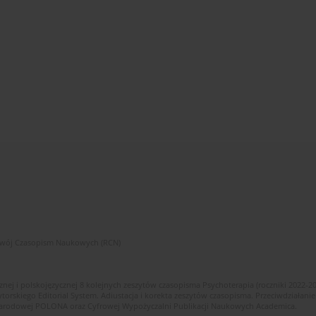
zwój Czasopism Naukowych (RCN)
znej i polskojęzycznej 8 kolejnych zeszytów czasopisma Psychoterapia (roczniki 2022-2
skiego Editorial System. Adiustacja i korekta zeszytów czasopisma. Przeciwdziałanie
i Narodowej POLONA oraz Cyfrowej Wypożyczalni Publikacji Naukowych Academica.