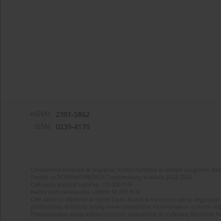
eISSN:
2391-5862
ISSN:
0239-4170
Czasopismo korzysta ze wsparcia Skarbu Państwa w ramach programu Ro
Projekt nr RCN/SN/0188/2021/1 realizowany w latach 2022-2024
Całkowita wartość zadania: 135 000 PLN
Kwota dofinansowania z MEiN: 50 000 PLN
Cele zadania: Wydanie w trybie Open Access w internecie wersji anglojęzyc
przebudowa struktury strony www czasopisma. Finansowanie systemu edytor
Przekazywanie wersji elektronicznych czasopisma do Cyfrowej Bibliotek