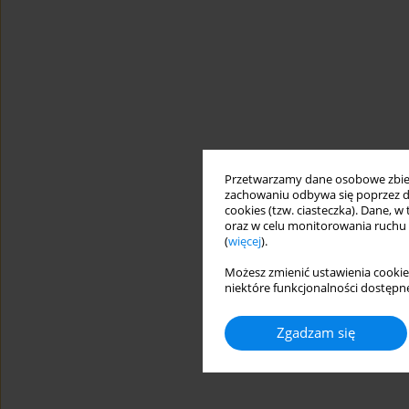
Przetwarzamy dane osobowe zbiera
zachowaniu odbywa się poprzez d
cookies (tzw. ciasteczka). Dane, w
oraz w celu monitorowania ruchu
(
więcej
).
Możesz zmienić ustawienia cookie
niektóre funkcjonalności dostępne
Zgadzam się