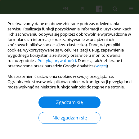
EN
PL
Przetwarzamy dane osobowe zbierane podczas odwiedzania
serwisu. Realizacja funkcji pozyskiwania informacji o użytkownikach
i ich zachowaniu odbywa się poprzez dobrowolnie wprowadzone w
formularzach informacje oraz zapisywanie w urządzeniach
końcowych plików cookies (tzw. ciasteczka). Dane, w tym pliki
cookies, wykorzystywane są w celu realizacji usług, zapewnienia
wygodnego korzystania ze strony oraz w celu monitorowania
ruchu zgodnie z
Polityką prywatności
. Dane są także zbierane i
przetwarzane przez narzędzie Google Analytics (
więcej
).
Słowo kluczowe
szpital dziecięcy
Możesz zmienić ustawienia cookies w swojej przeglądarce.
Ograniczenie stosowania plików cookies w konfiguracji przeglądarki
może wpłynąć na niektóre funkcjonalności dostępne na stronie.
Klaunowanie w szpitalu dziecięcym — w
poszukiwaniu modelu interwencji terapeutycznej
Zgadzam się
Gabriela Konieczna
Psychoter 2025;215(4):33-47
Nie zgadzam się
DOI
:
https://doi.org/10.12740/PT/211254
Statystyki