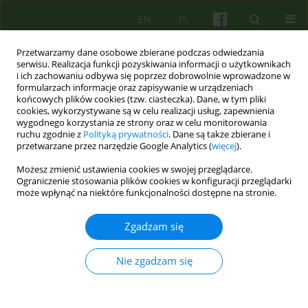
EN
PL
Przetwarzamy dane osobowe zbierane podczas odwiedzania
serwisu. Realizacja funkcji pozyskiwania informacji o użytkownikach
i ich zachowaniu odbywa się poprzez dobrowolnie wprowadzone w
formularzach informacje oraz zapisywanie w urządzeniach
końcowych plików cookies (tzw. ciasteczka). Dane, w tym pliki
cookies, wykorzystywane są w celu realizacji usług, zapewnienia
wygodnego korzystania ze strony oraz w celu monitorowania
ruchu zgodnie z
Polityką prywatności
. Dane są także zbierane i
przetwarzane przez narzędzie Google Analytics (
więcej
).
Słowo kluczowe
strategiczna
Możesz zmienić ustawienia cookies w swojej przeglądarce.
terapia rodzin
Ograniczenie stosowania plików cookies w konfiguracji przeglądarki
może wpłynąć na niektóre funkcjonalności dostępne na stronie.
ARTICLE
Zgadzam się
Jay Haley – twórca strategicznej terapii rodzin.
Nie zgadzam się
Krzysztof Klajs
Psychoter 2016;177(2):17-28
Statystyki