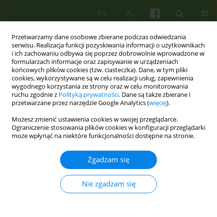
EN
PL
Przetwarzamy dane osobowe zbierane podczas odwiedzania
serwisu. Realizacja funkcji pozyskiwania informacji o użytkownikach
i ich zachowaniu odbywa się poprzez dobrowolnie wprowadzone w
formularzach informacje oraz zapisywanie w urządzeniach
końcowych plików cookies (tzw. ciasteczka). Dane, w tym pliki
cookies, wykorzystywane są w celu realizacji usług, zapewnienia
wygodnego korzystania ze strony oraz w celu monitorowania
ruchu zgodnie z
Polityką prywatności
. Dane są także zbierane i
przetwarzane przez narzędzie Google Analytics (
więcej
).
Słowo kluczowe
społeczeństwo
Możesz zmienić ustawienia cookies w swojej przeglądarce.
Ograniczenie stosowania plików cookies w konfiguracji przeglądarki
może wpłynąć na niektóre funkcjonalności dostępne na stronie.
ARTICLE
Czy psychoterapią można zmienić
Zgadzam się
społeczeństwo? Refleksje z wieloletniej pracy
grupowej nad możliwością dialogu
Nie zgadzam się
Jacek Bomba
,
Krzysztof Szwajca
Psychoter 2018;185(2):79-88
Statystyki