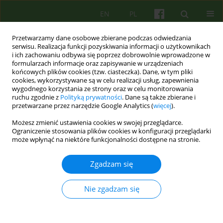
EN
PL
Przetwarzamy dane osobowe zbierane podczas odwiedzania
serwisu. Realizacja funkcji pozyskiwania informacji o użytkownikach
i ich zachowaniu odbywa się poprzez dobrowolnie wprowadzone w
formularzach informacje oraz zapisywanie w urządzeniach
końcowych plików cookies (tzw. ciasteczka). Dane, w tym pliki
cookies, wykorzystywane są w celu realizacji usług, zapewnienia
wygodnego korzystania ze strony oraz w celu monitorowania
ruchu zgodnie z
Polityką prywatności
. Dane są także zbierane i
przetwarzane przez narzędzie Google Analytics (
więcej
).
Słowo kluczowe
somatic
Możesz zmienić ustawienia cookies w swojej przeglądarce.
diseases and neurotic disorders
Ograniczenie stosowania plików cookies w konfiguracji przeglądarki
może wpłynąć na niektóre funkcjonalności dostępne na stronie.
ARTICLE
Zgadzam się
Wzajemne wpływy stanu somatycznego i
psychicznego u pacjentów z rozpoznaniem
Nie zgadzam się
choroby somatycznej i z zaburzeniem
nerwicowym