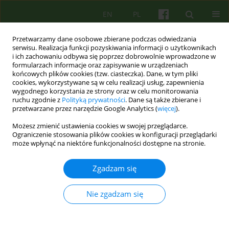
EN
PL
Przetwarzamy dane osobowe zbierane podczas odwiedzania
serwisu. Realizacja funkcji pozyskiwania informacji o użytkownikach
i ich zachowaniu odbywa się poprzez dobrowolnie wprowadzone w
formularzach informacje oraz zapisywanie w urządzeniach
końcowych plików cookies (tzw. ciasteczka). Dane, w tym pliki
cookies, wykorzystywane są w celu realizacji usług, zapewnienia
wygodnego korzystania ze strony oraz w celu monitorowania
ruchu zgodnie z
Polityką prywatności
. Dane są także zbierane i
przetwarzane przez narzędzie Google Analytics (
więcej
).
Słowo kluczowe
psychoterapia
Możesz zmienić ustawienia cookies w swojej przeglądarce.
poznawczo – behawioralna
Ograniczenie stosowania plików cookies w konfiguracji przeglądarki
może wpłynąć na niektóre funkcjonalności dostępne na stronie.
REVIEW
Zgadzam się
Poznawczo – behawioralna psychoterapia osób z
PTSD po doświadczeniach przemocy ze strony
Nie zgadzam się
partnera - przegląd programów terapii
Natalia Liszewska
,
Ludmiła Urbańska