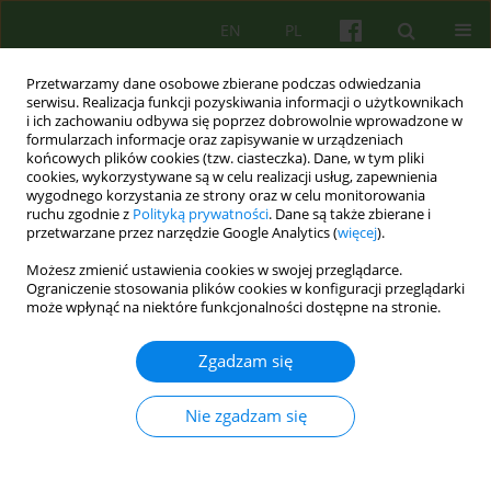
EN
PL
Przetwarzamy dane osobowe zbierane podczas odwiedzania
serwisu. Realizacja funkcji pozyskiwania informacji o użytkownikach
i ich zachowaniu odbywa się poprzez dobrowolnie wprowadzone w
formularzach informacje oraz zapisywanie w urządzeniach
końcowych plików cookies (tzw. ciasteczka). Dane, w tym pliki
cookies, wykorzystywane są w celu realizacji usług, zapewnienia
wygodnego korzystania ze strony oraz w celu monitorowania
ruchu zgodnie z
Polityką prywatności
. Dane są także zbierane i
przetwarzane przez narzędzie Google Analytics (
więcej
).
Słowo kluczowe
postpsychiatria
Możesz zmienić ustawienia cookies w swojej przeglądarce.
Ograniczenie stosowania plików cookies w konfiguracji przeglądarki
może wpłynąć na niektóre funkcjonalności dostępne na stronie.
ARTICLE
Znaczenie diagnozy dla tożsamości pacjenta. Cz.
Zgadzam się
2: Uzgadnianie czy uznanie?
Krzysztof Dyga
,
Małgorzata Opoczyńska
Nie zgadzam się
Psychoter 2015;174(3):87-97
DOI
:
https://doi.org/10.12740/PT/58827
Statystyki