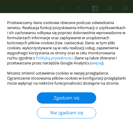
EN
PL
Przetwarzamy dane osobowe zbierane podczas odwiedzania
serwisu. Realizacja funkcji pozyskiwania informacji o użytkownikach
i ich zachowaniu odbywa się poprzez dobrowolnie wprowadzone w
formularzach informacje oraz zapisywanie w urządzeniach
końcowych plików cookies (tzw. ciasteczka). Dane, w tym pliki
cookies, wykorzystywane są w celu realizacji usług, zapewnienia
wygodnego korzystania ze strony oraz w celu monitorowania
ruchu zgodnie z
Polityką prywatności
. Dane są także zbierane i
przetwarzane przez narzędzie Google Analytics (
więcej
).
Słowo kluczowe
philosophy of
Możesz zmienić ustawienia cookies w swojej przeglądarce.
dialogue
Ograniczenie stosowania plików cookies w konfiguracji przeglądarki
może wpłynąć na niektóre funkcjonalności dostępne na stronie.
ARTICLE
Zgadzam się
Profesor Antoni Kępiński — myśliciel dialogiczny
Nie zgadzam się
Tadeusz Gadacz
Psychoter 2012;163(4):19-26
Statystyki