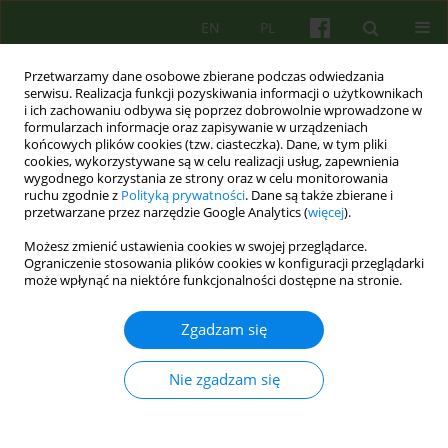
EN
PL
Przetwarzamy dane osobowe zbierane podczas odwiedzania
serwisu. Realizacja funkcji pozyskiwania informacji o użytkownikach
i ich zachowaniu odbywa się poprzez dobrowolnie wprowadzone w
formularzach informacje oraz zapisywanie w urządzeniach
końcowych plików cookies (tzw. ciasteczka). Dane, w tym pliki
cookies, wykorzystywane są w celu realizacji usług, zapewnienia
wygodnego korzystania ze strony oraz w celu monitorowania
ruchu zgodnie z
Polityką prywatności
. Dane są także zbierane i
przetwarzane przez narzędzie Google Analytics (
więcej
).
Słowo kluczowe
newcomer in
Możesz zmienić ustawienia cookies w swojej przeglądarce.
group
Ograniczenie stosowania plików cookies w konfiguracji przeglądarki
może wpłynąć na niektóre funkcjonalności dostępne na stronie.
ARTICLE
Zgadzam się
Nowy pacjent w grupie terapeutycznej. Czy
początki są najtrudniejsze? Część 2. Perspektywa
grupy
Nie zgadzam się
Zbigniew Wajda
Psychoter 2014;169(2):73-90