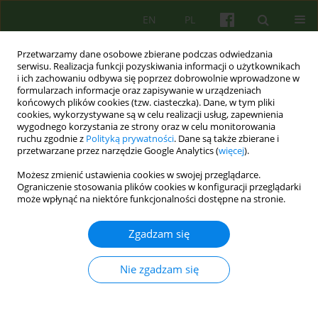
EN
PL
Przetwarzamy dane osobowe zbierane podczas odwiedzania
serwisu. Realizacja funkcji pozyskiwania informacji o użytkownikach
i ich zachowaniu odbywa się poprzez dobrowolnie wprowadzone w
formularzach informacje oraz zapisywanie w urządzeniach
końcowych plików cookies (tzw. ciasteczka). Dane, w tym pliki
cookies, wykorzystywane są w celu realizacji usług, zapewnienia
wygodnego korzystania ze strony oraz w celu monitorowania
ruchu zgodnie z
Polityką prywatności
. Dane są także zbierane i
przetwarzane przez narzędzie Google Analytics (
więcej
).
1/2014 vol. 168
Możesz zmienić ustawienia cookies w swojej przeglądarce.
Ograniczenie stosowania plików cookies w konfiguracji przeglądarki
ARTICLE
może wpłynąć na niektóre funkcjonalności dostępne na stronie.
Nowy pacjent w grupie
Zgadzam się
terapeutycznej. Czy początki są
Nie zgadzam się
najtrudniejsze? Część 1.
Perspektywa osoby wchodzącej