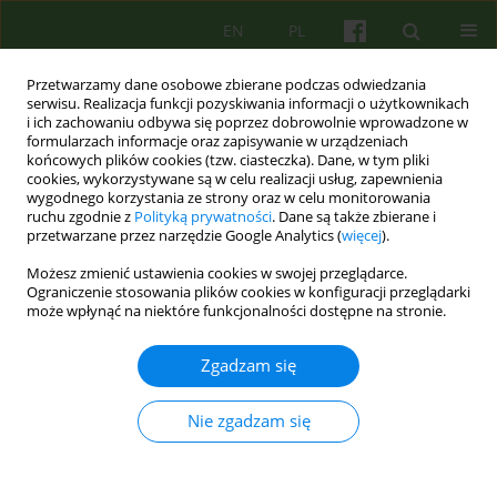
EN
PL
Przetwarzamy dane osobowe zbierane podczas odwiedzania
serwisu. Realizacja funkcji pozyskiwania informacji o użytkownikach
i ich zachowaniu odbywa się poprzez dobrowolnie wprowadzone w
formularzach informacje oraz zapisywanie w urządzeniach
końcowych plików cookies (tzw. ciasteczka). Dane, w tym pliki
cookies, wykorzystywane są w celu realizacji usług, zapewnienia
wygodnego korzystania ze strony oraz w celu monitorowania
ruchu zgodnie z
Polityką prywatności
. Dane są także zbierane i
przetwarzane przez narzędzie Google Analytics (
więcej
).
Słowo kluczowe
locus of control
Możesz zmienić ustawienia cookies w swojej przeglądarce.
Ograniczenie stosowania plików cookies w konfiguracji przeglądarki
może wpłynąć na niektóre funkcjonalności dostępne na stronie.
ARTICLE
Związek zaburzeń afektywnych z anoreksją —
Zgadzam się
porównania międzykulturowe 55-65
Anna Brytek-Materal
,
Elizabeth Spitz
Nie zgadzam się
Psychoter 2007;143(4):55-65
Statystyki