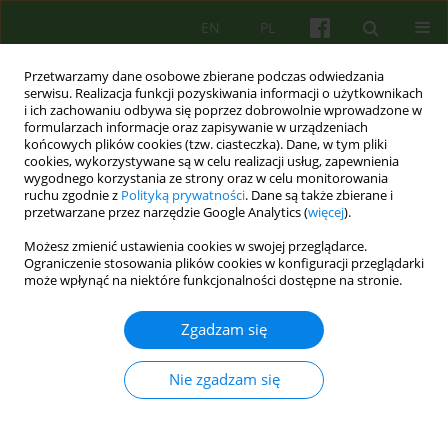
EN
PL
Przetwarzamy dane osobowe zbierane podczas odwiedzania
serwisu. Realizacja funkcji pozyskiwania informacji o użytkownikach
i ich zachowaniu odbywa się poprzez dobrowolnie wprowadzone w
formularzach informacje oraz zapisywanie w urządzeniach
końcowych plików cookies (tzw. ciasteczka). Dane, w tym pliki
cookies, wykorzystywane są w celu realizacji usług, zapewnienia
wygodnego korzystania ze strony oraz w celu monitorowania
ruchu zgodnie z
Polityką prywatności
. Dane są także zbierane i
przetwarzane przez narzędzie Google Analytics (
więcej
).
Słowo kluczowe
interwencja
Możesz zmienić ustawienia cookies w swojej przeglądarce.
terapeutyczna
Ograniczenie stosowania plików cookies w konfiguracji przeglądarki
może wpłynąć na niektóre funkcjonalności dostępne na stronie.
Klaunowanie w szpitalu dziecięcym — w
Zgadzam się
poszukiwaniu modelu interwencji terapeutycznej
Nie zgadzam się
Gabriela Konieczna
Psychoter 2025;215(4):33-47
DOI
:
https://doi.org/10.12740/PT/211254