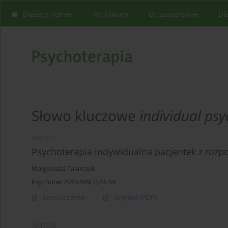
Bieżący numer
Archiwum
O czasopiśmie
Dl
Słowo kluczowe
individual ps
ARTICLE
Psychoterapia indywidualna pacjentek z rozp
Malgorzata Talarczyk
Psychoter 2014;169(2):51-59
Streszczenie
Artykuł
(PDF)
ARTICLE