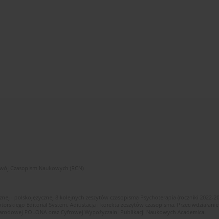
zwój Czasopism Naukowych (RCN)
znej i polskojęzycznej 8 kolejnych zeszytów czasopisma Psychoterapia (roczniki 2022-2
skiego Editorial System. Adiustacja i korekta zeszytów czasopisma. Przeciwdziałanie
i Narodowej POLONA oraz Cyfrowej Wypożyczalni Publikacji Naukowych Academica.