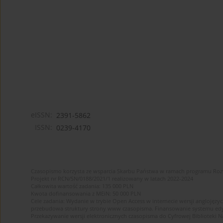
eISSN:
2391-5862
ISSN:
0239-4170
Czasopismo korzysta ze wsparcia Skarbu Państwa w ramach programu Ro
Projekt nr RCN/SN/0188/2021/1 realizowany w latach 2022-2024
Całkowita wartość zadania: 135 000 PLN
Kwota dofinansowania z MEiN: 50 000 PLN
Cele zadania: Wydanie w trybie Open Access w internecie wersji anglojęzyc
przebudowa struktury strony www czasopisma. Finansowanie systemu edytor
Przekazywanie wersji elektronicznych czasopisma do Cyfrowej Bibliotek