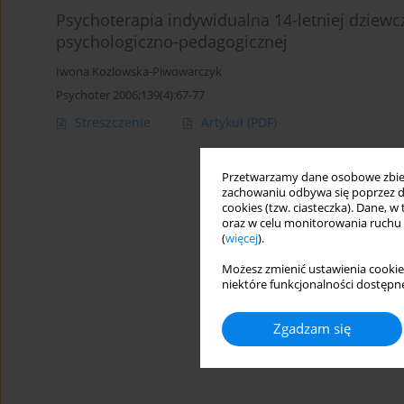
Psychoterapia indywidualna 14-letniej dzie
psychologiczno-pedagogicznej
Iwona Kozlowska-Piwowarczyk
Psychoter 2006;139(4):67-77
Streszczenie
Artykuł
(PDF)
Przetwarzamy dane osobowe zbiera
zachowaniu odbywa się poprzez d
cookies (tzw. ciasteczka). Dane, w
oraz w celu monitorowania ruchu
(
więcej
).
Możesz zmienić ustawienia cookie
niektóre funkcjonalności dostępne
Zgadzam się