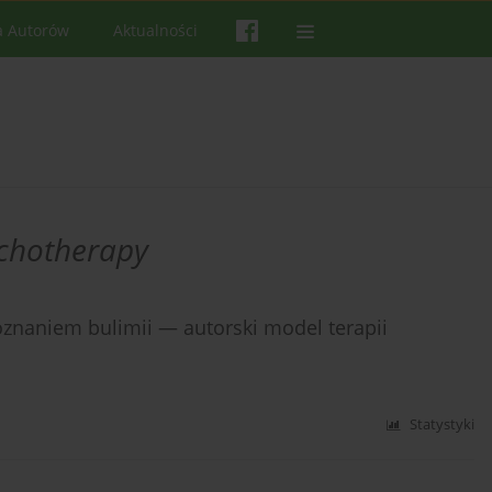
a Autorów
Aktualności
ychotherapy
oznaniem bulimii — autorski model terapii
Statystyki