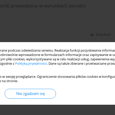
wczynki prowadzona w warunkach poradni
Statystyki
ne podczas odwiedzania serwisu. Realizacja funkcji pozyskiwania informacj
obrowolnie wprowadzone w formularzach informacje oraz zapisywanie w u
 tym pliki cookies, wykorzystywane są w celu realizacji usług, zapewnienia 
 zgodnie z
Polityką prywatności
. Dane są także zbierane i przetwarzane prze
s w swojej przeglądarce. Ograniczenie stosowania plików cookies w konfigur
 na stronie.
Nie zgadzam się