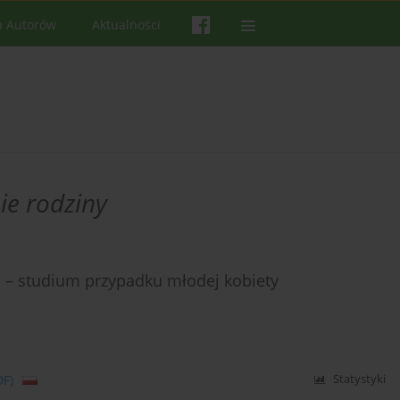
a Autorów
Aktualności
e rodziny
a – studium przypadku młodej kobiety
DF)
Statystyki