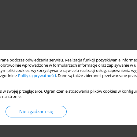
ne podczas odwiedzania serwisu. Realizacja funkcji pozyskiwania informacj
obrowolnie wprowadzone w formularzach informacje oraz zapisywanie w u
 tym pliki cookies, wykorzystywane są w celu realizacji usług, zapewnienia 
 zgodnie z
Polityką prywatności
. Dane są także zbierane i przetwarzane prze
s w swojej przeglądarce. Ograniczenie stosowania plików cookies w konfigur
 na stronie.
Nie zgadzam się