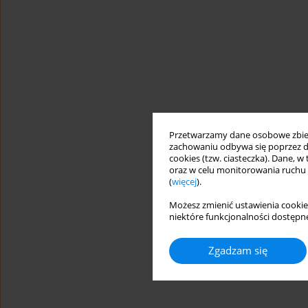
Przetwarzamy dane osobowe zbiera
zachowaniu odbywa się poprzez d
cookies (tzw. ciasteczka). Dane, w
oraz w celu monitorowania ruchu
(
więcej
).
Możesz zmienić ustawienia cookie
niektóre funkcjonalności dostępne
Zgadzam się