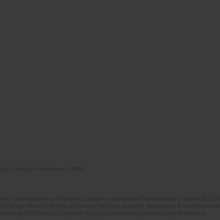
zwój Czasopism Naukowych (RCN)
znej i polskojęzycznej 8 kolejnych zeszytów czasopisma Psychoterapia (roczniki 2022-2
skiego Editorial System. Adiustacja i korekta zeszytów czasopisma. Przeciwdziałanie
i Narodowej POLONA oraz Cyfrowej Wypożyczalni Publikacji Naukowych Academica.