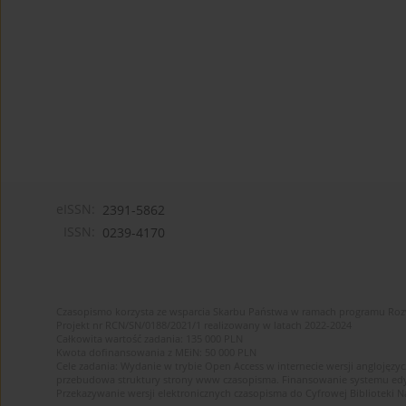
eISSN:
2391-5862
ISSN:
0239-4170
Czasopismo korzysta ze wsparcia Skarbu Państwa w ramach programu Ro
Projekt nr RCN/SN/0188/2021/1 realizowany w latach 2022-2024
Całkowita wartość zadania: 135 000 PLN
Kwota dofinansowania z MEiN: 50 000 PLN
Cele zadania: Wydanie w trybie Open Access w internecie wersji anglojęzyc
przebudowa struktury strony www czasopisma. Finansowanie systemu edytor
Przekazywanie wersji elektronicznych czasopisma do Cyfrowej Bibliotek