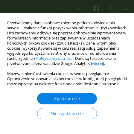
EN
PL
Przetwarzamy dane osobowe zbierane podczas odwiedzania
serwisu. Realizacja funkcji pozyskiwania informacji o użytkownikach
i ich zachowaniu odbywa się poprzez dobrowolnie wprowadzone w
formularzach informacje oraz zapisywanie w urządzeniach
końcowych plików cookies (tzw. ciasteczka). Dane, w tym pliki
cookies, wykorzystywane są w celu realizacji usług, zapewnienia
wygodnego korzystania ze strony oraz w celu monitorowania
ruchu zgodnie z
Polityką prywatności
. Dane są także zbierane i
przetwarzane przez narzędzie Google Analytics (
więcej
).
Słowo kluczowe
child
Możesz zmienić ustawienia cookies w swojej przeglądarce.
psychotherapy
Ograniczenie stosowania plików cookies w konfiguracji przeglądarki
może wpłynąć na niektóre funkcjonalności dostępne na stronie.
ARTICLE
Zgadzam się
Psychoterapia małych dzieci 45-53
Nie zgadzam się
Hanna Jaklewicz
,
Lidia Popek
Psychoter 2007;143(4):45-53
Statystyki