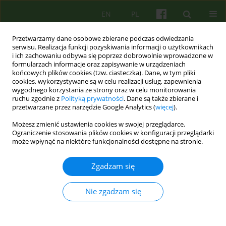
EN
PL
Przetwarzamy dane osobowe zbierane podczas odwiedzania
serwisu. Realizacja funkcji pozyskiwania informacji o użytkownikach
i ich zachowaniu odbywa się poprzez dobrowolnie wprowadzone w
formularzach informacje oraz zapisywanie w urządzeniach
końcowych plików cookies (tzw. ciasteczka). Dane, w tym pliki
cookies, wykorzystywane są w celu realizacji usług, zapewnienia
wygodnego korzystania ze strony oraz w celu monitorowania
ruchu zgodnie z
Polityką prywatności
. Dane są także zbierane i
przetwarzane przez narzędzie Google Analytics (
więcej
).
Słowo kluczowe
Rama Władza
Możesz zmienić ustawienia cookies w swojej przeglądarce.
Zagrożenie Znaczenie
Ograniczenie stosowania plików cookies w konfiguracji przeglądarki
może wpłynąć na niektóre funkcjonalności dostępne na stronie.
Power Threat Meaning Framework – krótki opis
Zgadzam się
podstawowych założeń i kontekstu
Nie zgadzam się
Radosław Stupak
,
Lucy Johnstone
Psychoter 2023;206(3):71-84
DOI
:
https://doi.org/10.12740/PT/176251