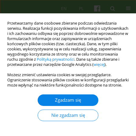
EN
PL
Przetwarzamy dane osobowe zbierane podczas odwiedzania
serwisu. Realizacja funkcji pozyskiwania informacji o użytkownikach
i ich zachowaniu odbywa się poprzez dobrowolnie wprowadzone w
formularzach informacje oraz zapisywanie w urządzeniach
końcowych plików cookies (tzw. ciasteczka). Dane, w tym pliki
cookies, wykorzystywane są w celu realizacji usług, zapewnienia
wygodnego korzystania ze strony oraz w celu monitorowania
ruchu zgodnie z
Polityką prywatności
. Dane są także zbierane i
przetwarzane przez narzędzie Google Analytics (
więcej
).
4/2013 vol. 167
Możesz zmienić ustawienia cookies w swojej przeglądarce.
Ograniczenie stosowania plików cookies w konfiguracji przeglądarki
ARTICLE
może wpłynąć na niektóre funkcjonalności dostępne na stronie.
Psychodynamiczna terapia
Zgadzam się
pacjentów psychotycznych w
Nie zgadzam się
warunkach środowiskowych