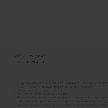
eISSN:
2391-5862
ISSN:
0239-4170
Czasopismo korzysta ze wsparcia Skarbu Państwa w ramach programu Ro
Projekt nr RCN/SN/0188/2021/1 realizowany w latach 2022-2024
Całkowita wartość zadania: 135 000 PLN
Kwota dofinansowania z MEiN: 50 000 PLN
Cele zadania: Wydanie w trybie Open Access w internecie wersji anglojęzyc
przebudowa struktury strony www czasopisma. Finansowanie systemu edytor
Przekazywanie wersji elektronicznych czasopisma do Cyfrowej Bibliotek