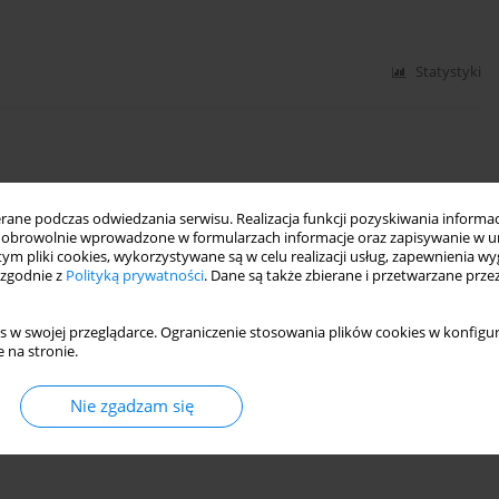
Statystyki
ne podczas odwiedzania serwisu. Realizacja funkcji pozyskiwania informacj
obrowolnie wprowadzone w formularzach informacje oraz zapisywanie w u
Statystyki
 tym pliki cookies, wykorzystywane są w celu realizacji usług, zapewnienia 
 zgodnie z
Polityką prywatności
. Dane są także zbierane i przetwarzane prze
s w swojej przeglądarce. Ograniczenie stosowania plików cookies w konfigur
 na stronie.
Nie zgadzam się