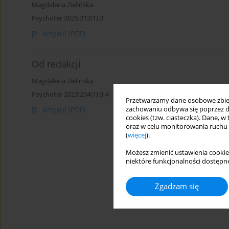
Magdalena Zielińska
Psychoter 2025;212(1):3
Artykuł
(PDF)
Od redakcji
Magdalena Zielińska
Psychoter 2023;204(1):3-4
Przetwarzamy dane osobowe zbiera
zachowaniu odbywa się poprzez d
Artykuł
(PDF)
cookies (tzw. ciasteczka). Dane, w
oraz w celu monitorowania ruchu
(
więcej
).
Możesz zmienić ustawienia cookie
niektóre funkcjonalności dostępne
Zgadzam się