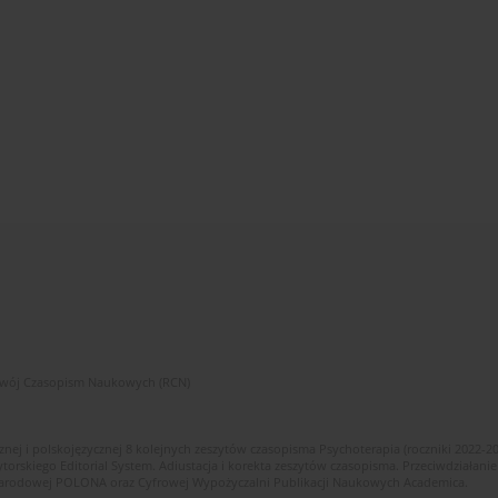
zwój Czasopism Naukowych (RCN)
znej i polskojęzycznej 8 kolejnych zeszytów czasopisma Psychoterapia (roczniki 2022-2
skiego Editorial System. Adiustacja i korekta zeszytów czasopisma. Przeciwdziałanie
i Narodowej POLONA oraz Cyfrowej Wypożyczalni Publikacji Naukowych Academica.