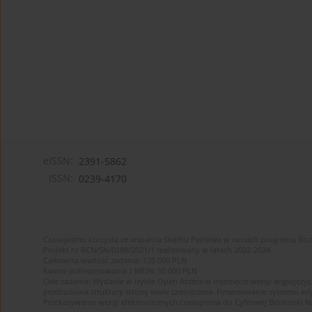
eISSN:
2391-5862
ISSN:
0239-4170
Czasopismo korzysta ze wsparcia Skarbu Państwa w ramach programu Ro
Projekt nr RCN/SN/0188/2021/1 realizowany w latach 2022-2024
Całkowita wartość zadania: 135 000 PLN
Kwota dofinansowania z MEiN: 50 000 PLN
Cele zadania: Wydanie w trybie Open Access w internecie wersji anglojęzyc
przebudowa struktury strony www czasopisma. Finansowanie systemu edytor
Przekazywanie wersji elektronicznych czasopisma do Cyfrowej Bibliotek