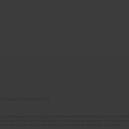
zwój Czasopism Naukowych (RCN)
znej i polskojęzycznej 8 kolejnych zeszytów czasopisma Psychoterapia (roczniki 2022-2
skiego Editorial System. Adiustacja i korekta zeszytów czasopisma. Przeciwdziałanie
i Narodowej POLONA oraz Cyfrowej Wypożyczalni Publikacji Naukowych Academica.