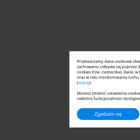
Przetwarzamy dane osobowe zbiera
zachowaniu odbywa się poprzez d
cookies (tzw. ciasteczka). Dane, w
oraz w celu monitorowania ruchu
(
więcej
).
Możesz zmienić ustawienia cookie
niektóre funkcjonalności dostępne
Zgadzam się