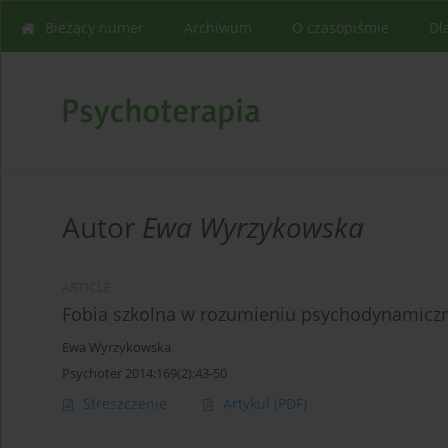
Bieżący numer
Archiwum
O czasopiśmie
Dl
Autor
Ewa Wyrzykowska
ARTICLE
Fobia szkolna w rozumieniu psychodynamicz
Ewa Wyrzykowska
Psychoter 2014;169(2):43-50
Streszczenie
Artykuł
(PDF)