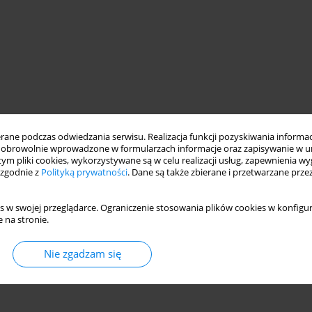
ne podczas odwiedzania serwisu. Realizacja funkcji pozyskiwania informacj
obrowolnie wprowadzone w formularzach informacje oraz zapisywanie w u
 tym pliki cookies, wykorzystywane są w celu realizacji usług, zapewnienia 
 zgodnie z
Polityką prywatności
. Dane są także zbierane i przetwarzane prze
s w swojej przeglądarce. Ograniczenie stosowania plików cookies w konfigur
 na stronie.
Nie zgadzam się