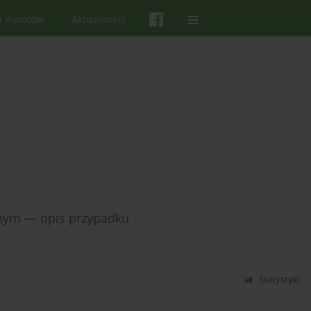
a Autorów
Aktualności
nym — opis przypadku
Statystyki