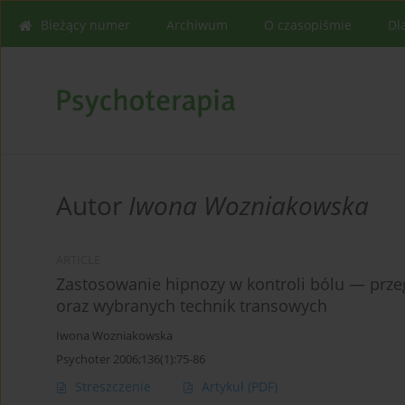
Bieżący numer
Archiwum
O czasopiśmie
Dl
Autor
Iwona Wozniakowska
ARTICLE
Zastosowanie hipnozy w kontroli bólu — prze
oraz wybranych technik transowych
Iwona Wozniakowska
Psychoter 2006;136(1):75-86
Streszczenie
Artykuł
(PDF)