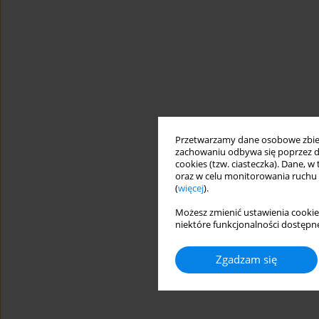
Przetwarzamy dane osobowe zbiera
zachowaniu odbywa się poprzez d
cookies (tzw. ciasteczka). Dane, w
oraz w celu monitorowania ruchu
(
więcej
).
Możesz zmienić ustawienia cookie
niektóre funkcjonalności dostępne
Zgadzam się