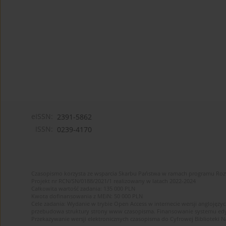
eISSN:
2391-5862
ISSN:
0239-4170
Czasopismo korzysta ze wsparcia Skarbu Państwa w ramach programu Ro
Projekt nr RCN/SN/0188/2021/1 realizowany w latach 2022-2024
Całkowita wartość zadania: 135 000 PLN
Kwota dofinansowania z MEiN: 50 000 PLN
Cele zadania: Wydanie w trybie Open Access w internecie wersji anglojęzyc
przebudowa struktury strony www czasopisma. Finansowanie systemu edytor
Przekazywanie wersji elektronicznych czasopisma do Cyfrowej Bibliotek