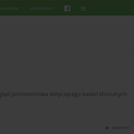
a Autorów
Aktualności
gląd piśmiennictwa dotyczącego badań klinicznych
Statystyki