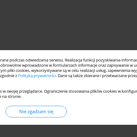
ne podczas odwiedzania serwisu. Realizacja funkcji pozyskiwania informacj
obrowolnie wprowadzone w formularzach informacje oraz zapisywanie w u
 tym pliki cookies, wykorzystywane są w celu realizacji usług, zapewnienia 
 zgodnie z
Polityką prywatności
. Dane są także zbierane i przetwarzane prze
s w swojej przeglądarce. Ograniczenie stosowania plików cookies w konfigur
 na stronie.
Nie zgadzam się