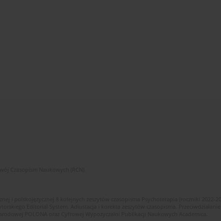
zwój Czasopism Naukowych (RCN)
znej i polskojęzycznej 8 kolejnych zeszytów czasopisma Psychoterapia (roczniki 2022-2
skiego Editorial System. Adiustacja i korekta zeszytów czasopisma. Przeciwdziałanie
i Narodowej POLONA oraz Cyfrowej Wypożyczalni Publikacji Naukowych Academica.