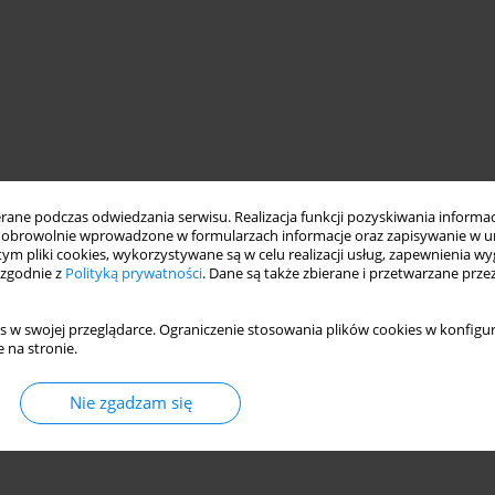
ne podczas odwiedzania serwisu. Realizacja funkcji pozyskiwania informacj
obrowolnie wprowadzone w formularzach informacje oraz zapisywanie w u
 tym pliki cookies, wykorzystywane są w celu realizacji usług, zapewnienia 
 zgodnie z
Polityką prywatności
. Dane są także zbierane i przetwarzane prze
s w swojej przeglądarce. Ograniczenie stosowania plików cookies w konfigur
 na stronie.
Nie zgadzam się