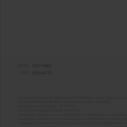
eISSN:
2391-5862
ISSN:
0239-4170
Czasopismo korzysta ze wsparcia Skarbu Państwa w ramach programu Ro
Projekt nr RCN/SN/0188/2021/1 realizowany w latach 2022-2024
Całkowita wartość zadania: 135 000 PLN
Kwota dofinansowania z MEiN: 50 000 PLN
Cele zadania: Wydanie w trybie Open Access w internecie wersji anglojęzyc
przebudowa struktury strony www czasopisma. Finansowanie systemu edytor
Przekazywanie wersji elektronicznych czasopisma do Cyfrowej Bibliotek