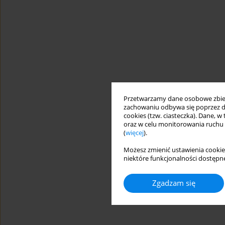
Przetwarzamy dane osobowe zbiera
zachowaniu odbywa się poprzez d
cookies (tzw. ciasteczka). Dane, w
oraz w celu monitorowania ruchu
(
więcej
).
Możesz zmienić ustawienia cookie
niektóre funkcjonalności dostępne
Zgadzam się