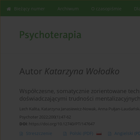
Bieżący numer
Archiwum
O czasopiśmie
Dl
Autor
Katarzyna Wołodko
Współczesne, somatycznie zorientowane techn
doświadczającymi trudności mentalizacyjnyc
Lech Kalita
,
Katarzyna Janasiewicz-Nowak
,
Anna Pułjan-Laudańsk
Psychoter 2022;200(1):47-62
DOI
:
https://doi.org/10.12740/PT/147647
Streszczenie
Polski
(PDF)
Angielski
(P