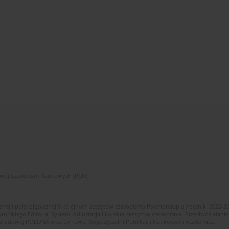
zwój Czasopism Naukowych (RCN)
znej i polskojęzycznej 8 kolejnych zeszytów czasopisma Psychoterapia (roczniki 2022-2
skiego Editorial System. Adiustacja i korekta zeszytów czasopisma. Przeciwdziałanie
i Narodowej POLONA oraz Cyfrowej Wypożyczalni Publikacji Naukowych Academica.