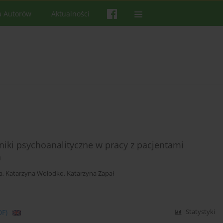
a Autorów
Aktualności
iki psychoanalityczne w pracy z pacjentami
h
a
,
Katarzyna Wołodko
,
Katarzyna Zapał
DF)
Statystyki