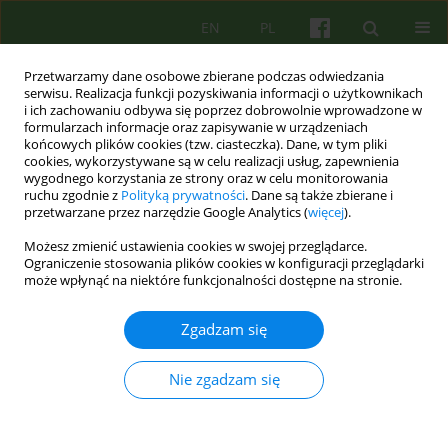
EN
PL
Przetwarzamy dane osobowe zbierane podczas odwiedzania
serwisu. Realizacja funkcji pozyskiwania informacji o użytkownikach
i ich zachowaniu odbywa się poprzez dobrowolnie wprowadzone w
formularzach informacje oraz zapisywanie w urządzeniach
końcowych plików cookies (tzw. ciasteczka). Dane, w tym pliki
cookies, wykorzystywane są w celu realizacji usług, zapewnienia
wygodnego korzystania ze strony oraz w celu monitorowania
ruchu zgodnie z
Polityką prywatności
. Dane są także zbierane i
przetwarzane przez narzędzie Google Analytics (
więcej
).
Autor
Katarzyna Wiraszka-
Możesz zmienić ustawienia cookies w swojej przeglądarce.
Lewandowska
Ograniczenie stosowania plików cookies w konfiguracji przeglądarki
może wpłynąć na niektóre funkcjonalności dostępne na stronie.
REVIEW
Zgadzam się
Korektywne przeżywanie wartości: opis zjawiska i
przegląd badań dotyczących zmian zachodzących
Nie zgadzam się
w trakcie psychoterapii 43-56
Agnieszka Sym (od 2018 r. Nowakowska)
,
Katarzyna Wiraszka-
Lewandowska
,
Andrzej Kokoszka