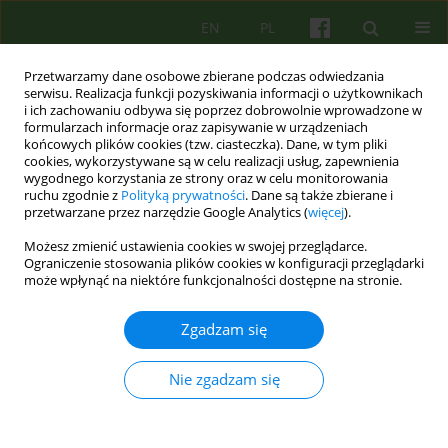
EN
PL
Przetwarzamy dane osobowe zbierane podczas odwiedzania
serwisu. Realizacja funkcji pozyskiwania informacji o użytkownikach
i ich zachowaniu odbywa się poprzez dobrowolnie wprowadzone w
formularzach informacje oraz zapisywanie w urządzeniach
końcowych plików cookies (tzw. ciasteczka). Dane, w tym pliki
cookies, wykorzystywane są w celu realizacji usług, zapewnienia
wygodnego korzystania ze strony oraz w celu monitorowania
ruchu zgodnie z
Polityką prywatności
. Dane są także zbierane i
przetwarzane przez narzędzie Google Analytics (
więcej
).
Autor
Bozena Winch
Możesz zmienić ustawienia cookies w swojej przeglądarce.
Ograniczenie stosowania plików cookies w konfiguracji przeglądarki
może wpłynąć na niektóre funkcjonalności dostępne na stronie.
EDITORIAL MATERIAL
W życiu ważne jest utrzymanie równowagi i
Zgadzam się
wtedy można wiele znieść. Rozmowa z Bożeną
Winch — psychoterapeutką, psychoonkologiem
Nie zgadzam się
Wanda Szaszkiewicz
,
Bozena Winch
Psychoter 2016;177(2):5-16
Statystyki