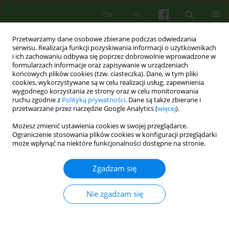
EN
PL
Przetwarzamy dane osobowe zbierane podczas odwiedzania
serwisu. Realizacja funkcji pozyskiwania informacji o użytkownikach
i ich zachowaniu odbywa się poprzez dobrowolnie wprowadzone w
formularzach informacje oraz zapisywanie w urządzeniach
końcowych plików cookies (tzw. ciasteczka). Dane, w tym pliki
cookies, wykorzystywane są w celu realizacji usług, zapewnienia
wygodnego korzystania ze strony oraz w celu monitorowania
ruchu zgodnie z
Polityką prywatności
. Dane są także zbierane i
przetwarzane przez narzędzie Google Analytics (
więcej
).
Autor
Waldemar Świętochowski
Możesz zmienić ustawienia cookies w swojej przeglądarce.
Ograniczenie stosowania plików cookies w konfiguracji przeglądarki
może wpłynąć na niektóre funkcjonalności dostępne na stronie.
System emocjonalny rodziny nuklearnej –
regulacyjna funkcja objawu w ujęciu Bowena
Zgadzam się
Anna Jozefczyk
,
Waldemar Świętochowski
Psychoter 2023;204(1):27-39
Nie zgadzam się
DOI
:
https://doi.org/10.12740/PT/163064
Statystyki