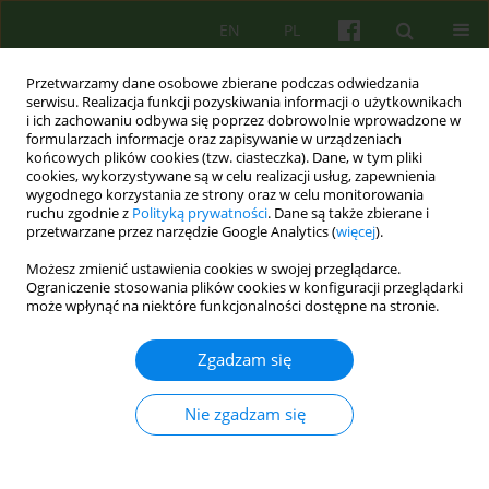
EN
PL
Przetwarzamy dane osobowe zbierane podczas odwiedzania
serwisu. Realizacja funkcji pozyskiwania informacji o użytkownikach
i ich zachowaniu odbywa się poprzez dobrowolnie wprowadzone w
formularzach informacje oraz zapisywanie w urządzeniach
końcowych plików cookies (tzw. ciasteczka). Dane, w tym pliki
cookies, wykorzystywane są w celu realizacji usług, zapewnienia
wygodnego korzystania ze strony oraz w celu monitorowania
ruchu zgodnie z
Polityką prywatności
. Dane są także zbierane i
przetwarzane przez narzędzie Google Analytics (
więcej
).
Autor
Magdalena Trzcinska
Możesz zmienić ustawienia cookies w swojej przeglądarce.
Ograniczenie stosowania plików cookies w konfiguracji przeglądarki
może wpłynąć na niektóre funkcjonalności dostępne na stronie.
ARTICLE
Zastosowanie technik poznawczo-
Zgadzam się
behawioralnych w pracy terapeutycznej z
pacjentami po przeszczepieniu nerki w świetle
Nie zgadzam się
doświadczeń własnych
Magdalena Trzcinska
,
Zbigniew Wlodarczyk
Psychoter 2007;141(2):57-70