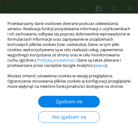
EN
PL
Przetwarzamy dane osobowe zbierane podczas odwiedzania
serwisu. Realizacja funkcji pozyskiwania informacji o użytkownikach
i ich zachowaniu odbywa się poprzez dobrowolnie wprowadzone w
formularzach informacje oraz zapisywanie w urządzeniach
końcowych plików cookies (tzw. ciasteczka). Dane, w tym pliki
cookies, wykorzystywane są w celu realizacji usług, zapewnienia
wygodnego korzystania ze strony oraz w celu monitorowania
ruchu zgodnie z
Polityką prywatności
. Dane są także zbierane i
przetwarzane przez narzędzie Google Analytics (
więcej
).
Autor
Dominika Szkoda-Nowicka
Możesz zmienić ustawienia cookies w swojej przeglądarce.
Ograniczenie stosowania plików cookies w konfiguracji przeglądarki
może wpłynąć na niektóre funkcjonalności dostępne na stronie.
ARTICLE
Deficyty funkcjonowania emocjonalnego
Zgadzam się
pacjentów psychotycznych. Obserwacje kliniczne
z psychoterapii grupowej
Nie zgadzam się
Malgorzata Jedrasik-Styla
,
Dominika Szkoda-Nowicka
Psychoter 2011;159(4):65-78
Statystyki