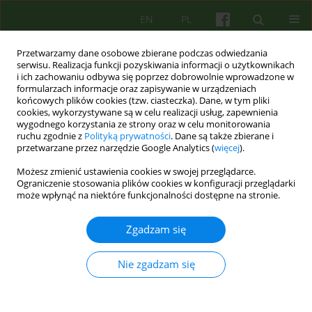
EN
PL
Przetwarzamy dane osobowe zbierane podczas odwiedzania
serwisu. Realizacja funkcji pozyskiwania informacji o użytkownikach
i ich zachowaniu odbywa się poprzez dobrowolnie wprowadzone w
formularzach informacje oraz zapisywanie w urządzeniach
końcowych plików cookies (tzw. ciasteczka). Dane, w tym pliki
cookies, wykorzystywane są w celu realizacji usług, zapewnienia
wygodnego korzystania ze strony oraz w celu monitorowania
ruchu zgodnie z
Polityką prywatności
. Dane są także zbierane i
przetwarzane przez narzędzie Google Analytics (
więcej
).
Autor
Roman Szalachowski
Możesz zmienić ustawienia cookies w swojej przeglądarce.
Ograniczenie stosowania plików cookies w konfiguracji przeglądarki
może wpłynąć na niektóre funkcjonalności dostępne na stronie.
ARTICLE
Behawioralne i poznawcze metody terapii par
Zgadzam się
Roman Szalachowski
,
Malgorzata M. Kulik
Psychoter 2014;170(3):57-68
Nie zgadzam się
Statystyki
Streszczenie
Artykuł
(PDF)