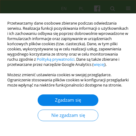
EN
PL
Przetwarzamy dane osobowe zbierane podczas odwiedzania
serwisu. Realizacja funkcji pozyskiwania informacji o użytkownikach
i ich zachowaniu odbywa się poprzez dobrowolnie wprowadzone w
formularzach informacje oraz zapisywanie w urządzeniach
końcowych plików cookies (tzw. ciasteczka). Dane, w tym pliki
cookies, wykorzystywane są w celu realizacji usług, zapewnienia
wygodnego korzystania ze strony oraz w celu monitorowania
ruchu zgodnie z
Polityką prywatności
. Dane są także zbierane i
przetwarzane przez narzędzie Google Analytics (
więcej
).
Autor
Adam Stanclik
Możesz zmienić ustawienia cookies w swojej przeglądarce.
Ograniczenie stosowania plików cookies w konfiguracji przeglądarki
może wpłynąć na niektóre funkcjonalności dostępne na stronie.
Ciało w psychoterapii. Natura i funkcja integracji
ciała i umysłu w pracy psychoterapeutycznej na
Zgadzam się
podstawie studium przypadku w pierwszym roku
psychoterapii
Nie zgadzam się
Adam Stanclik
Psychoter 2025;214(3):65-80
DOI
:
https://doi.org/10.12740/PT/209818