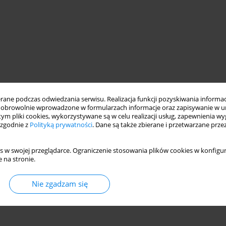
ne podczas odwiedzania serwisu. Realizacja funkcji pozyskiwania informacj
obrowolnie wprowadzone w formularzach informacje oraz zapisywanie w u
 tym pliki cookies, wykorzystywane są w celu realizacji usług, zapewnienia 
 zgodnie z
Polityką prywatności
. Dane są także zbierane i przetwarzane prze
s w swojej przeglądarce. Ograniczenie stosowania plików cookies w konfigur
 na stronie.
Nie zgadzam się