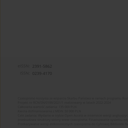
eISSN:
2391-5862
ISSN:
0239-4170
Czasopismo korzysta ze wsparcia Skarbu Państwa w ramach programu Ro
Projekt nr RCN/SN/0188/2021/1 realizowany w latach 2022-2024
Całkowita wartość zadania: 135 000 PLN
Kwota dofinansowania z MEiN: 50 000 PLN
Cele zadania: Wydanie w trybie Open Access w internecie wersji anglojęzyc
przebudowa struktury strony www czasopisma. Finansowanie systemu edytor
Przekazywanie wersji elektronicznych czasopisma do Cyfrowej Bibliotek