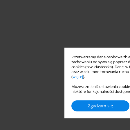
Przetwarzamy dane osobowe zbiera
zachowaniu odbywa się poprzez d
cookies (tzw. ciasteczka). Dane, w
oraz w celu monitorowania ruchu
(
więcej
).
Możesz zmienić ustawienia cookie
niektóre funkcjonalności dostępne
Zgadzam się