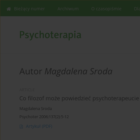
Bieżący numer
Archiwum
O czasopiśmie
Dl
Autor
Magdalena Sroda
ARTICLE
Co filozof może powiedzieć psychoterapeuci
Magdalena Sroda
Psychoter 2006;137(2):5-12
Artykuł
(PDF)