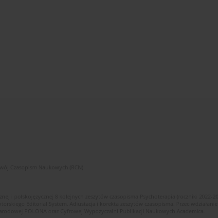
zwój Czasopism Naukowych (RCN)
znej i polskojęzycznej 8 kolejnych zeszytów czasopisma Psychoterapia (roczniki 2022-2
skiego Editorial System. Adiustacja i korekta zeszytów czasopisma. Przeciwdziałanie
i Narodowej POLONA oraz Cyfrowej Wypożyczalni Publikacji Naukowych Academica.