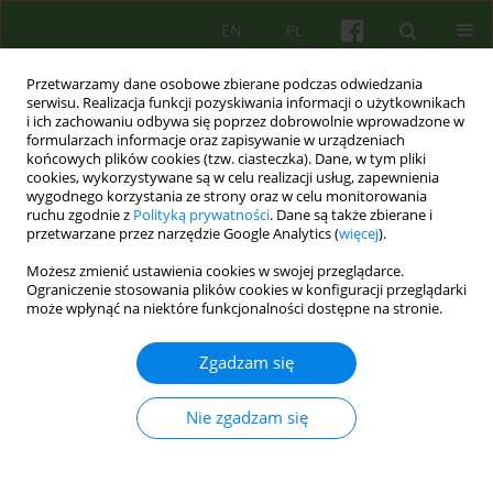
EN
PL
Przetwarzamy dane osobowe zbierane podczas odwiedzania
serwisu. Realizacja funkcji pozyskiwania informacji o użytkownikach
i ich zachowaniu odbywa się poprzez dobrowolnie wprowadzone w
formularzach informacje oraz zapisywanie w urządzeniach
końcowych plików cookies (tzw. ciasteczka). Dane, w tym pliki
cookies, wykorzystywane są w celu realizacji usług, zapewnienia
wygodnego korzystania ze strony oraz w celu monitorowania
ruchu zgodnie z
Polityką prywatności
. Dane są także zbierane i
przetwarzane przez narzędzie Google Analytics (
więcej
).
Autor
Marta Sokolowska
Możesz zmienić ustawienia cookies w swojej przeglądarce.
Ograniczenie stosowania plików cookies w konfiguracji przeglądarki
może wpłynąć na niektóre funkcjonalności dostępne na stronie.
ARTICLE
Relacja terapeutyczna w terapii poznawczo-
Zgadzam się
behawioralnej pacjentów z zaburzeniami
osobowości
Nie zgadzam się
Marta Sokolowska
Psychoter 2013;164(1):23-30
Statystyki