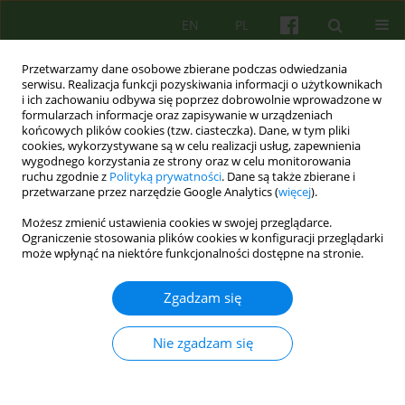
EN
PL
Przetwarzamy dane osobowe zbierane podczas odwiedzania
serwisu. Realizacja funkcji pozyskiwania informacji o użytkownikach
i ich zachowaniu odbywa się poprzez dobrowolnie wprowadzone w
formularzach informacje oraz zapisywanie w urządzeniach
końcowych plików cookies (tzw. ciasteczka). Dane, w tym pliki
cookies, wykorzystywane są w celu realizacji usług, zapewnienia
wygodnego korzystania ze strony oraz w celu monitorowania
ruchu zgodnie z
Polityką prywatności
. Dane są także zbierane i
przetwarzane przez narzędzie Google Analytics (
więcej
).
Autor
Witold Simon
Możesz zmienić ustawienia cookies w swojej przeglądarce.
Ograniczenie stosowania plików cookies w konfiguracji przeglądarki
ARTICLE
może wpłynąć na niektóre funkcjonalności dostępne na stronie.
Przedwczesne przerywanie psychoterapii
grupowej — specyfika zjawiska i sugestie jego
Zgadzam się
ograniczania 33-48
Nie zgadzam się
Marek Gajowy
,
Daniel Mikulowicz
,
Pawel Sala
,
Witold Simon
Psychoter 2010;153(2):33-48
Statystyki