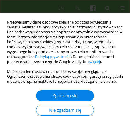
EN
PL
Przetwarzamy dane osobowe zbierane podczas odwiedzania
serwisu. Realizacja funkcji pozyskiwania informacji o użytkownikach
i ich zachowaniu odbywa się poprzez dobrowolnie wprowadzone w
formularzach informacje oraz zapisywanie w urządzeniach
końcowych plików cookies (tzw. ciasteczka). Dane, w tym pliki
cookies, wykorzystywane są w celu realizacji usług, zapewnienia
wygodnego korzystania ze strony oraz w celu monitorowania
ruchu zgodnie z
Polityką prywatności
. Dane są także zbierane i
przetwarzane przez narzędzie Google Analytics (
więcej
).
Autor
Anna Salamon
Możesz zmienić ustawienia cookies w swojej przeglądarce.
Ograniczenie stosowania plików cookies w konfiguracji przeglądarki
może wpłynąć na niektóre funkcjonalności dostępne na stronie.
ARTICLE
Perspektywa logoteorii - pomoc w rozumieniu
Zgadzam się
człowieka poszukującego sensu.
Anna Salamon
Nie zgadzam się
Psychoter 2014;171(4):41-48
DOI
:
https://doi.org/10.12740/PT/27651
Statystyki