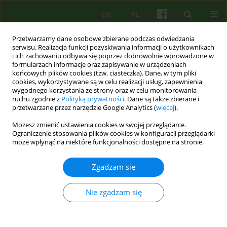
EN
PL
Przetwarzamy dane osobowe zbierane podczas odwiedzania
serwisu. Realizacja funkcji pozyskiwania informacji o użytkownikach
i ich zachowaniu odbywa się poprzez dobrowolnie wprowadzone w
formularzach informacje oraz zapisywanie w urządzeniach
końcowych plików cookies (tzw. ciasteczka). Dane, w tym pliki
cookies, wykorzystywane są w celu realizacji usług, zapewnienia
wygodnego korzystania ze strony oraz w celu monitorowania
ruchu zgodnie z
Polityką prywatności
. Dane są także zbierane i
przetwarzane przez narzędzie Google Analytics (
więcej
).
Autor
Marcin Sękowski
Możesz zmienić ustawienia cookies w swojej przeglądarce.
Ograniczenie stosowania plików cookies w konfiguracji przeglądarki
może wpłynąć na niektóre funkcjonalności dostępne na stronie.
EDITORIAL MATERIAL
Otto Kernberg i Frank Yeomans w Polsce.
Zgadzam się
Sprawozdanie z VI konferencji Polskiego
Towarzystwa Psychoterapii Psychodynamicznej
Nie zgadzam się
pt. „Psychodynamiczne leczenie narcystycznych
zaburzeń osobowości”, Kraków 12-13 września
2015