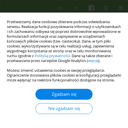
EN
PL
Przetwarzamy dane osobowe zbierane podczas odwiedzania
serwisu. Realizacja funkcji pozyskiwania informacji o użytkownikach
i ich zachowaniu odbywa się poprzez dobrowolnie wprowadzone w
formularzach informacje oraz zapisywanie w urządzeniach
końcowych plików cookies (tzw. ciasteczka). Dane, w tym pliki
cookies, wykorzystywane są w celu realizacji usług, zapewnienia
wygodnego korzystania ze strony oraz w celu monitorowania
ruchu zgodnie z
Polityką prywatności
. Dane są także zbierane i
przetwarzane przez narzędzie Google Analytics (
więcej
).
Autor
Anna Pułjan-Laudańska
Możesz zmienić ustawienia cookies w swojej przeglądarce.
Ograniczenie stosowania plików cookies w konfiguracji przeglądarki
może wpłynąć na niektóre funkcjonalności dostępne na stronie.
Współczesne, somatycznie zorientowane techniki
psychoanalityczne w pracy z pacjentami
Zgadzam się
doświadczającymi trudności mentalizacyjnych
Lech Kalita
,
Katarzyna Janasiewicz-Nowak
,
Anna Pułjan-Laudańska
,
Nie zgadzam się
Katarzyna Wołodko
,
Katarzyna Zapał
Psychoter 2022;200(1):47-62
DOI
:
https://doi.org/10.12740/PT/147647