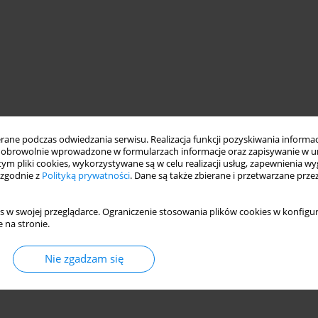
ne podczas odwiedzania serwisu. Realizacja funkcji pozyskiwania informacj
obrowolnie wprowadzone w formularzach informacje oraz zapisywanie w u
 tym pliki cookies, wykorzystywane są w celu realizacji usług, zapewnienia 
 zgodnie z
Polityką prywatności
. Dane są także zbierane i przetwarzane prze
s w swojej przeglądarce. Ograniczenie stosowania plików cookies w konfigur
 na stronie.
Nie zgadzam się