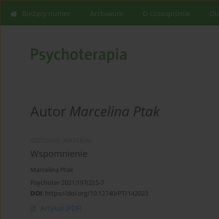
Bieżący numer
Archiwum
O czasopiśmie
Dl
Autor
Marcelina Ptak
EDITORIAL MATERIAL
Wspomnienie
Marcelina Ptak
Psychoter 2021;197(2):5-7
DOI
:
https://doi.org/10.12740/PT/142023
Artykuł
(PDF)