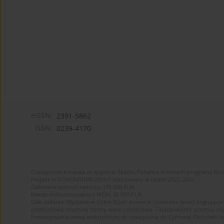
eISSN:
2391-5862
ISSN:
0239-4170
Czasopismo korzysta ze wsparcia Skarbu Państwa w ramach programu Ro
Projekt nr RCN/SN/0188/2021/1 realizowany w latach 2022-2024
Całkowita wartość zadania: 135 000 PLN
Kwota dofinansowania z MEiN: 50 000 PLN
Cele zadania: Wydanie w trybie Open Access w internecie wersji anglojęzyc
przebudowa struktury strony www czasopisma. Finansowanie systemu edytor
Przekazywanie wersji elektronicznych czasopisma do Cyfrowej Bibliotek