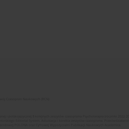
zwój Czasopism Naukowych (RCN)
znej i polskojęzycznej 8 kolejnych zeszytów czasopisma Psychoterapia (roczniki 2022-2
skiego Editorial System. Adiustacja i korekta zeszytów czasopisma. Przeciwdziałanie
i Narodowej POLONA oraz Cyfrowej Wypożyczalni Publikacji Naukowych Academica.