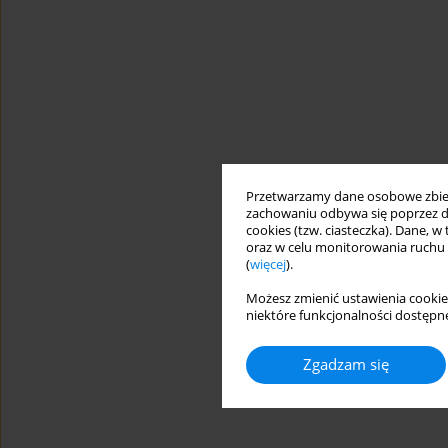
Przetwarzamy dane osobowe zbiera
zachowaniu odbywa się poprzez d
cookies (tzw. ciasteczka). Dane, w
oraz w celu monitorowania ruchu
(
więcej
).
Możesz zmienić ustawienia cookie
niektóre funkcjonalności dostępne
Zgadzam się