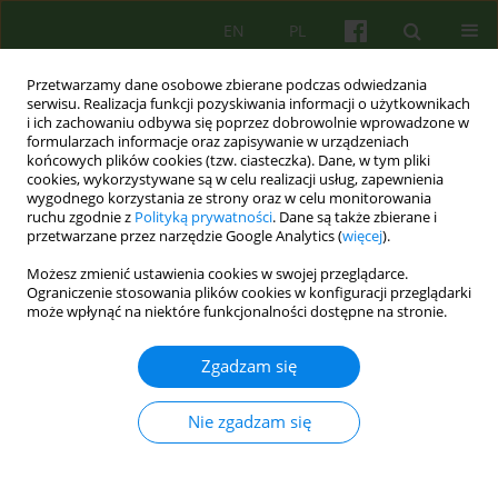
EN
PL
Przetwarzamy dane osobowe zbierane podczas odwiedzania
serwisu. Realizacja funkcji pozyskiwania informacji o użytkownikach
i ich zachowaniu odbywa się poprzez dobrowolnie wprowadzone w
formularzach informacje oraz zapisywanie w urządzeniach
końcowych plików cookies (tzw. ciasteczka). Dane, w tym pliki
cookies, wykorzystywane są w celu realizacji usług, zapewnienia
wygodnego korzystania ze strony oraz w celu monitorowania
ruchu zgodnie z
Polityką prywatności
. Dane są także zbierane i
przetwarzane przez narzędzie Google Analytics (
więcej
).
Autor
Magdalena Pozarzycka
Możesz zmienić ustawienia cookies w swojej przeglądarce.
Ograniczenie stosowania plików cookies w konfiguracji przeglądarki
może wpłynąć na niektóre funkcjonalności dostępne na stronie.
ARTICLE
Psychologia twórczości jako źródło inspiracji dla
Zgadzam się
psychoterapeutów 15
Wojciech Drath
,
Grzegorz Maczka
,
Magdalena Pozarzycka
Nie zgadzam się
Psychoter 2012;161(2):15-27
Statystyki